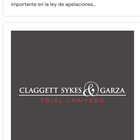
importante en la ley de apelaciones...
Farmington - Hours
Enfield - Hours