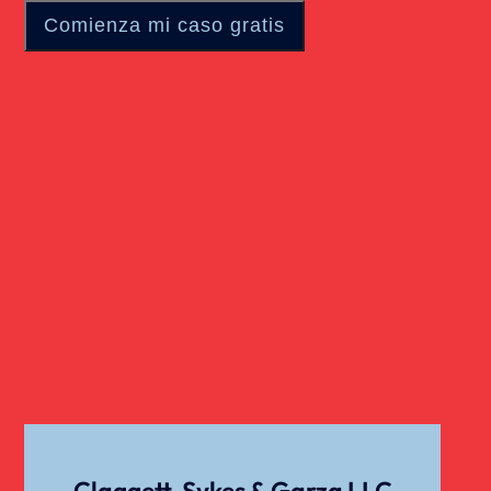
Claggett, Sykes & Garza LLC