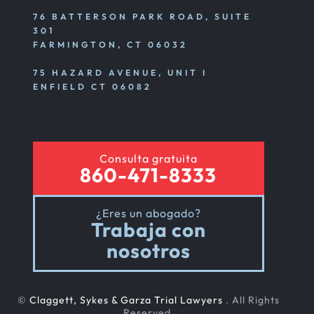
76 BATTERSON PARK ROAD, SUITE
301
FARMINGTON, CT 06032
75 HAZARD AVENUE, UNIT I
ENFIELD CT 06082
Consulta gratuita
860-471-8333
¿Eres un abogado?
Trabaja con
nosotros
©
Claggett, Sykes & Garza Trial Lawyers
. All Rights
Reserved.