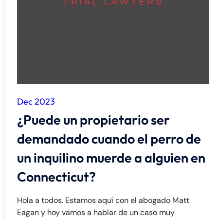
de
C
on
ne
cti
cu
t
Dec 2023
¿Puede un propietario ser
demandado cuando el perro de
un inquilino muerde a alguien en
Connecticut?
Hola a todos. Estamos aquí con el abogado Matt
Eagan y hoy vamos a hablar de un caso muy