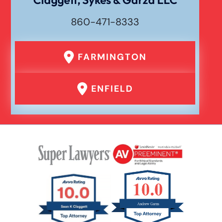
860-471-8333
FARMINGTON
ENFIELD