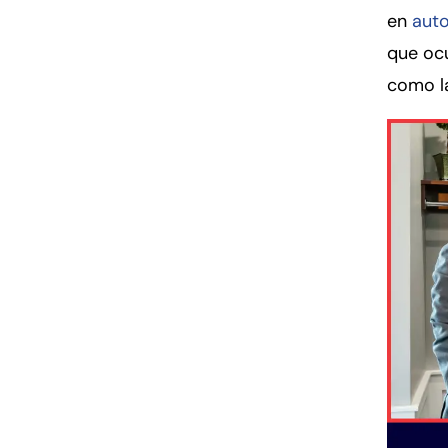
en
aut
que ocu
como la