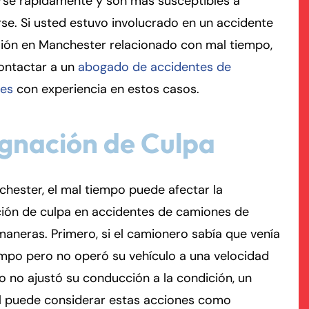
rse rápidamente y son más susceptibles a
rse. Si usted estuvo involucrado en un accidente
rmington - Hours
field - Hours
ión en Manchester relacionado con mal tiempo,
ontactar a un
abogado de accidentes de
swering Service 24/7
swering Service 24/7
Office Hours
Office Hours
es
con experiencia en estos casos.
nday
nday
8:30 AM – 5:00 PM
8:30 AM – 5:00 PM
esday
esday
8:30 AM – 5:00 PM
8:30 AM – 5:00 PM
gnación de Culpa
dnesday
dnesday
8:30 AM – 5:00 PM
8:30 AM – 5:00 PM
ursday
ursday
8:30 AM – 5:00 PM
8:30 AM – 5:00 PM
iday
iday
8:30 AM – 5:00 PM
8:30 AM – 5:00 PM
hester, el mal tiempo puede afectar la
turday
turday
Closed
Closed
ción de culpa en accidentes de camiones de
nday
nday
Closed
Closed
maneras. Primero, si el camionero sabía que venía
mpo pero no operó su vehículo a una velocidad
 no ajustó su conducción a la condición, un
al puede considerar estas acciones como