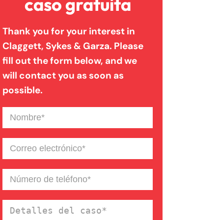
caso gratuita
Thank you for your interest in
Mordeduras De Perro
Claggett, Sykes & Garza. Please
fill out the form below, and we
Muerte Injusta
will contact you as soon as
possible.
Negligencia Medica
Nombre
(Required)
Resbalones Y Caidas
Correo
electrónico
(Required)
Responsabilidad De
Número
de
Productos
teléfono
(Required)
Detalles
del