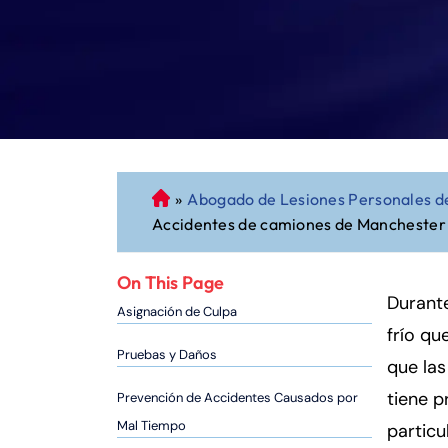
»
Abogado de Lesiones Personales d
A
Accidentes de camiones de Manchester 
b
o
g
On This Page
a
Durante
Asignación de Culpa
d
frío qu
o
Pruebas y Daños
que las
d
tiene p
Prevención de Accidentes Causados por
e
P
Mal Tiempo
particu