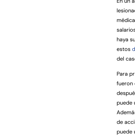
En un 
lesion
médicas
salario
haya su
estos
del cas
Para pr
fueron
despué
puede u
Además
de acc
puede u