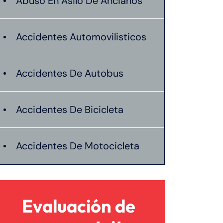
Abuso En Asilo De Ancianos
Accidentes Automovilisticos
Accidentes De Autobus
Accidentes De Bicicleta
Accidentes De Motocicleta
Lesión catastrófica
Evaluación de
Lesiones Personales