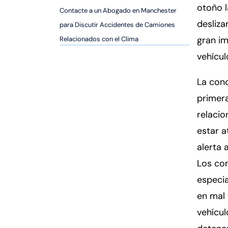
er
otoño l
Contacte a un Abogado en Manchester
so
desliza
para Discutir Accidentes de Camiones
n
gran im
Relacionados con el Clima
al
Inj
vehícul
ur
y
La conc
d
primera
e
relacio
C
o
estar a
n
alerta 
n
Los co
ec
especia
ti
cu
en mal 
t
vehícu