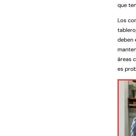
que ten
Los con
tablero
deben e
manten
áreas 
es pro