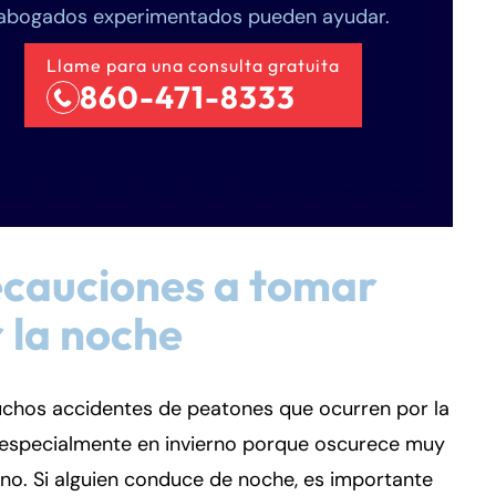
abogados experimentados pueden ayudar.
Llame para una consulta gratuita
860-471-8333
cauciones a tomar
 la noche
chos accidentes de peatones que ocurren por la
 especialmente en invierno porque oscurece muy
o. Si alguien conduce de noche, es importante