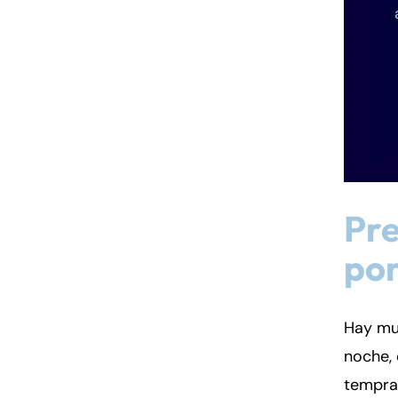
Pre
por
Hay mu
noche,
tempran