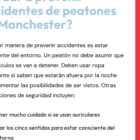
identes de peatones
rmington - Hours
field - Hours
 Manchester?
swering Service 24/7
swering Service 24/7
Office Hours
Office Hours
r manera de prevenir accidentes es estar
nday
nday
8:30 AM – 5:00 PM
8:30 AM – 5:00 PM
ente del entorno. Un peatón no debe asumir que
esday
esday
8:30 AM – 5:00 PM
8:30 AM – 5:00 PM
ículos se van a detener. Deben usar ropa
dnesday
dnesday
8:30 AM – 5:00 PM
8:30 AM – 5:00 PM
ante si saben que estarán afuera por la noche
ursday
ursday
8:30 AM – 5:00 PM
8:30 AM – 5:00 PM
mentar las posibilidades de ser vistos. Otras
iday
iday
8:30 AM – 5:00 PM
8:30 AM – 5:00 PM
iones de seguridad incluyen:
turday
turday
Closed
Closed
nday
nday
Closed
Closed
ner mucho cuidado si se usan auriculares
ar los cinco sentidos para estar consciente del
torno