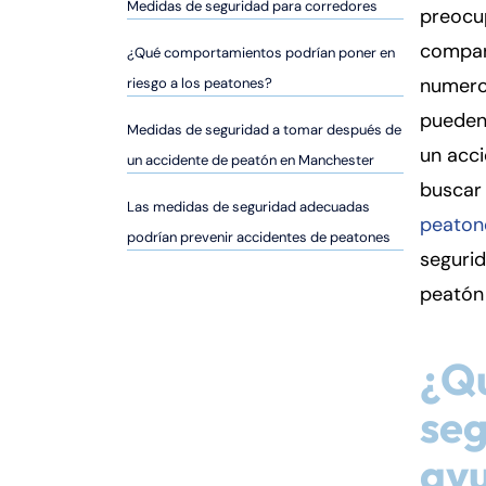
er
Medidas de seguridad para corredores
preocu
so
compar
¿Qué comportamientos podrían poner en
n
numero
riesgo a los peatones?
al
Inj
pueden
Medidas de seguridad a tomar después de
ur
un acci
un accidente de peatón en Manchester
y
buscar
d
Las medidas de seguridad adecuadas
e
peaton
podrían prevenir accidentes de peatones
C
seguri
o
peatón
n
n
ec
¿Q
ti
cu
seg
t
ayu