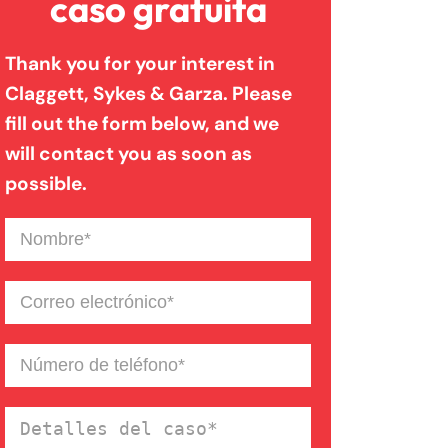
caso gratuita
Thank you for your interest in
Mordeduras De Perro
Claggett, Sykes & Garza. Please
fill out the form below, and we
Muerte Injusta
will contact you as soon as
possible.
Negligencia Medica
Nombre
(Required)
Resbalones Y Caidas
Correo
electrónico
(Required)
Responsabilidad De
Número
de
Productos
teléfono
(Required)
Detalles
del