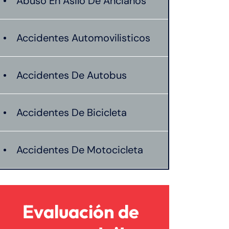
Abuso En Asilo De Ancianos
Accidentes Automovilisticos
Accidentes De Autobus
Accidentes De Bicicleta
Accidentes De Motocicleta
Lesión catastrófica
Evaluación de
Lesiones Personales