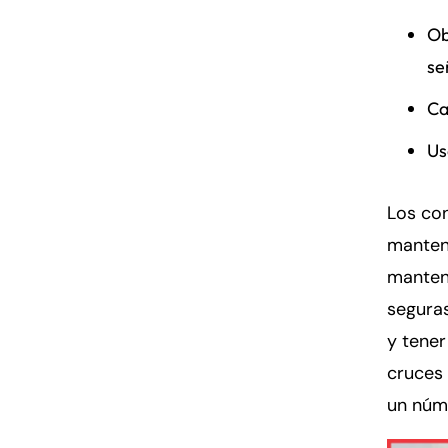
Ob
se
Ca
Us
Los co
mantene
mantene
seguras
y tener
cruces
un núm