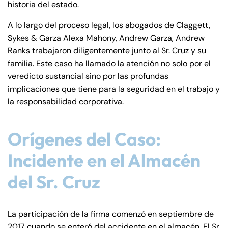
historia del estado.
de
C
A lo largo del proceso legal, los abogados de Claggett,
on
Sykes & Garza Alexa Mahony, Andrew Garza, Andrew
ne
Ranks trabajaron diligentemente junto al Sr. Cruz y su
cti
familia. Este caso ha llamado la atención no solo por el
cu
veredicto sustancial sino por las profundas
t
implicaciones que tiene para la seguridad en el trabajo y
la responsabilidad corporativa.
Orígenes del Caso:
Incidente en el Almacén
del Sr. Cruz
La participación de la firma comenzó en septiembre de
2017 cuando se enteró del accidente en el almacén. El Sr.