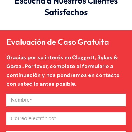
Escucha a Nuestros Clientes
Satisfechos
Evaluación de Caso Gratuita
Gracias por su interés en Claggett, Sykes &
Garza . Por favor, complete el formulario a
continuación y nos pondremos en contacto
con usted lo antes posible.
Nombre
(Required)
Correo
electrónico
(Required)