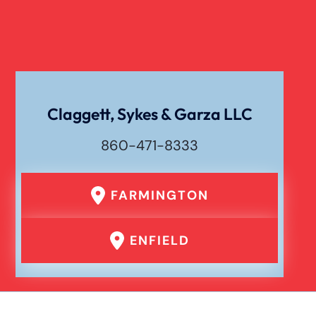
Claggett, Sykes & Garza LLC
860-471-8333
FARMINGTON
ENFIELD