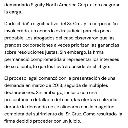
demandado Signify North America Corp. al no asegurar
la carga.
Dado el daño significativo del Sr. Cruz y la corporación
involucrada, un acuerdo extrajudicial parecía poco
Farmington - Hours
Enfield - Hours
probable. Los abogados del caso observaron que las
grandes corporaciones a veces priorizan las ganancias
Answering Service
Answering Service
sobre resoluciones justas. Sin embargo, la firma
Office Hours
Office Hours
24/7
24/7
permaneció comprometida a representar los intereses
de su cliente, lo que los llevó a considerar el litigio.
8:30 AM – 5:00
8:30 AM – 5:00
Monday
Monday
PM
PM
El proceso legal comenzó con la presentación de una
demanda en marzo de 2018, seguida de múltiples
8:30 AM – 5:00
8:30 AM – 5:00
Tuesday
Tuesday
declaraciones. Sin embargo, incluso con una
PM
PM
presentación detallada del caso, las ofertas realizadas
8:30 AM – 5:00
8:30 AM – 5:00
Wednesday
Wednesday
durante la demanda no se alinearon con la magnitud
PM
PM
completa del sufrimiento del Sr. Cruz. Como resultado, la
8:30 AM – 5:00
8:30 AM – 5:00
firma decidió proceder con un juicio.
Thursday
Thursday