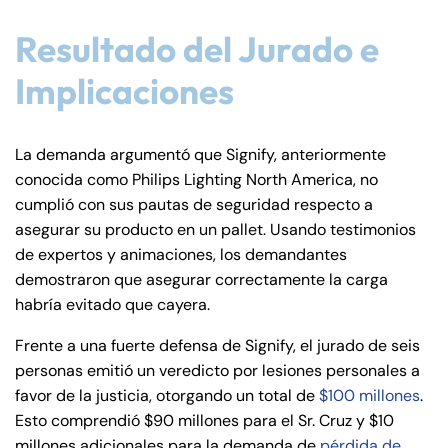
PM
PM
8:30 AM – 5:00
8:30 AM – 5:00
Resultado del Jurado e
Friday
Friday
PM
PM
Implicaciones
Saturday
Saturday
Closed
Closed
Sunday
Sunday
Closed
Closed
La demanda argumentó que Signify, anteriormente
conocida como Philips Lighting North America, no
cumplió con sus pautas de seguridad respecto a
asegurar su producto en un pallet. Usando testimonios
de expertos y animaciones, los demandantes
demostraron que asegurar correctamente la carga
habría evitado que cayera.
Frente a una fuerte defensa de Signify, el jurado de seis
personas emitió un veredicto por lesiones personales a
favor de la justicia, otorgando un total de
$100 millones
.
Esto comprendió $90 millones para el Sr. Cruz y $10
millones adicionales para la demanda de
pérdida de