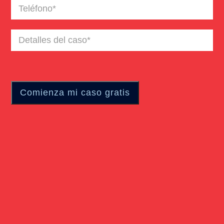
Teléfono
(Required)
Detalles
del
caso
(Required)