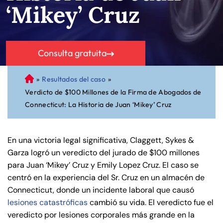
‘Mikey’ Cruz
Consulta gratuita
»
Resultados del caso
»
A
Verdicto de $100 Millones de la Firma de Abogados de
bo
Connecticut: La Historia de Juan ‘Mikey’ Cruz
ga
do
de
En una victoria legal significativa, Claggett, Sykes &
Pe
Garza logró un veredicto del jurado de $100 millones
rs
para Juan ‘Mikey’ Cruz y Emily Lopez Cruz. El caso se
on
centró en la experiencia del Sr. Cruz en un almacén de
al
Connecticut, donde un incidente laboral que causó
Inj
lesiones catastróficas
cambió su vida. El veredicto fue el
ur
veredicto por lesiones corporales más grande en la
y