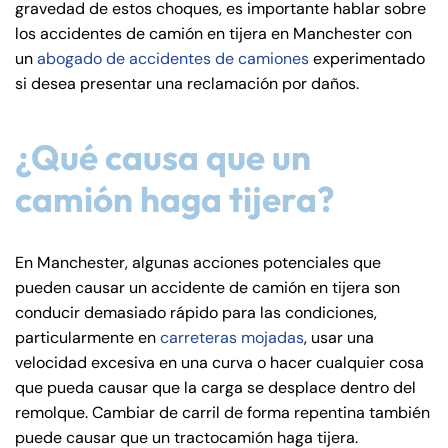
gravedad de estos choques, es importante hablar sobre
de
los accidentes de camión en tijera en Manchester con
C
un
abogado de accidentes de camiones
experimentado
on
si desea presentar una reclamación por daños.
ne
cti
cu
¿Qué causa que un
t
camión haga tijera?
En Manchester, algunas acciones potenciales que
pueden causar un accidente de camión en tijera son
conducir demasiado rápido para las condiciones,
particularmente en
carreteras mojadas
, usar una
velocidad excesiva en una curva o hacer cualquier cosa
que pueda causar que la carga se desplace dentro del
remolque. Cambiar de carril de forma repentina también
puede causar que un tractocamión haga tijera.