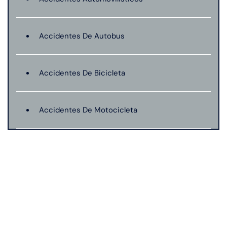
Accidentes De Autobus
Accidentes De Bicicleta
Accidentes De Motocicleta
Lesión catastrófica
Lesiones Personales
Mordeduras De Perro