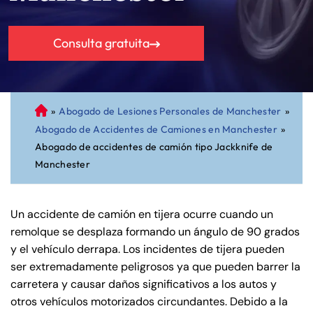
Consulta gratuita
»
Abogado de Lesiones Personales de Manchester
»
A
Abogado de Accidentes de Camiones en Manchester
»
bo
Abogado de accidentes de camión tipo Jackknife de
ga
Manchester
do
de
Pe
Un accidente de camión en tijera ocurre cuando un
rs
remolque se desplaza formando un ángulo de 90 grados
on
y el vehículo derrapa. Los incidentes de tijera pueden
al
ser extremadamente peligrosos ya que pueden barrer la
Inj
carretera y causar daños significativos a los autos y
ur
otros vehículos motorizados circundantes. Debido a la
y