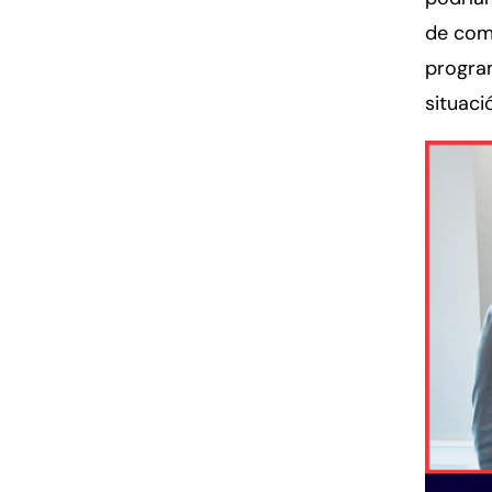
de com
progra
situaci