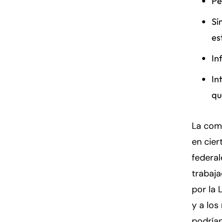
Pé
Sí
es
In
In
qu
La com
en cier
federal
trabaja
por la 
y a los
podrían