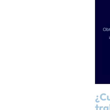
Obt
¿Cu
tr