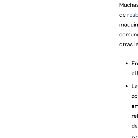
Muchas
de
resb
maquina
comunes
otras l
En
el
Le
co
em
re
de