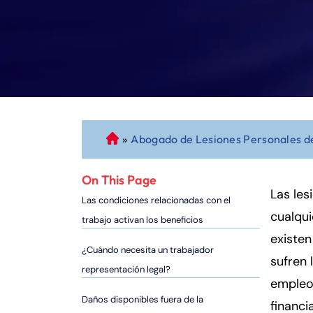
»
Abogado de Lesiones Personales d
A
b
o
On This Page
g
Las les
Las condiciones relacionadas con el
a
cualqui
trabajo activan los beneficios
d
existen
o
¿Cuándo necesita un trabajador
sufren 
d
representación legal?
e
empleo
P
Daños disponibles fuera de la
financi