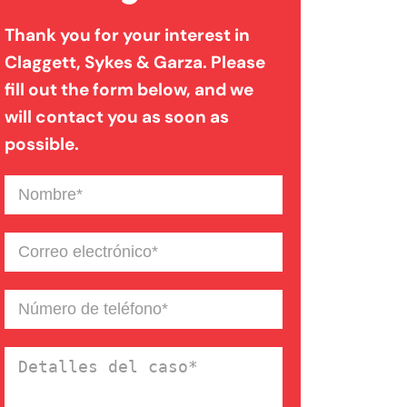
Negligencia Medica
Thank you for your interest in
Claggett, Sykes & Garza. Please
fill out the form below, and we
will contact you as soon as
possible.
Nombre
(Required)
Correo
electrónico
(Required)
Número
de
teléfono
(Required)
Detalles
del