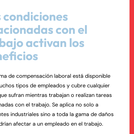
 condiciones
rmington - Hours
field - Hours
acionadas con el
swering Service 24/7
swering Service 24/7
Office Hours
Office Hours
bajo activan los
nday
nday
8:30 AM – 5:00 PM
8:30 AM – 5:00 PM
eficios
esday
esday
8:30 AM – 5:00 PM
8:30 AM – 5:00 PM
dnesday
dnesday
8:30 AM – 5:00 PM
8:30 AM – 5:00 PM
ursday
ursday
8:30 AM – 5:00 PM
8:30 AM – 5:00 PM
ema de compensación laboral está disponible
iday
iday
8:30 AM – 5:00 PM
8:30 AM – 5:00 PM
uchos tipos de empleados y cubre cualquier
turday
turday
Closed
Closed
que sufran mientras trabajan o realizan tareas
nday
nday
Closed
Closed
nadas con el trabajo. Se aplica no solo a
tes industriales sino a toda la gama de daños
rían afectar a un empleado en el trabajo.