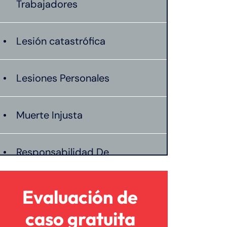
Trabajadores
Lesión catastrófica
Lesiones Personales
Muerte Injusta
Responsabilidad De
Productos
Evaluación de
Mordeduras De Perro
caso gratuita