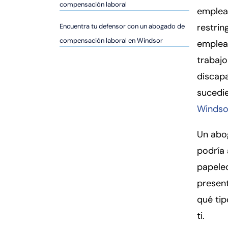
er
compensación laboral
emplead
so
restrin
Encuentra tu defensor con un abogado de
n
al
compensación laboral en Windsor
emplead
Inj
trabajo
ur
discapa
y
d
sucedi
e
Windso
C
o
Un abo
n
podría 
n
papele
ec
ti
presen
cu
qué tip
t
ti.