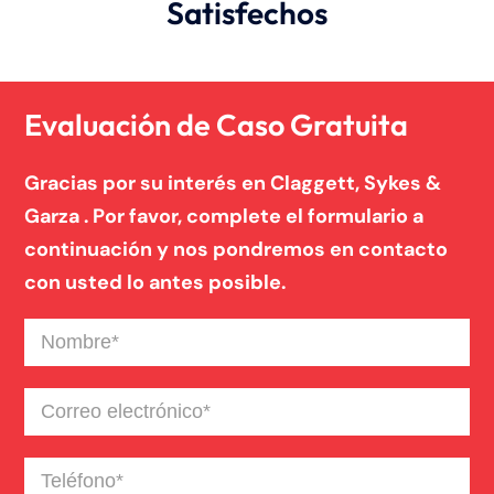
Satisfechos
Evaluación de Caso Gratuita
Gracias por su interés en Claggett, Sykes &
Garza . Por favor, complete el formulario a
continuación y nos pondremos en contacto
con usted lo antes posible.
Nombre
(Required)
Correo
electrónico
(Required)
Teléfono
(Required)