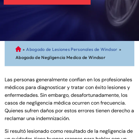
»
Abogado de Lesiones Personales de Windsor
»
A
Abogado de Negligencia Medica de Windsor
bo
ga
do
Las personas generalmente confían en los profesionales
de
médicos para diagnosticar y tratar con éxito lesiones y
Pe
enfermedades. Sin embargo, desafortunadamente, los
rs
casos de negligencia médica ocurren con frecuencia.
on
Quienes sufren daños por estos errores tienen derecho a
al
reclamar una indemnización.
Inj
ur
Si resultó lesionado como resultado de la negligencia de
y
un cuidador, tiene buenas razones para hablar con un