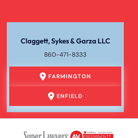
Claggett, Sykes & Garza LLC
860-471-8333
FARMINGTON
ENFIELD