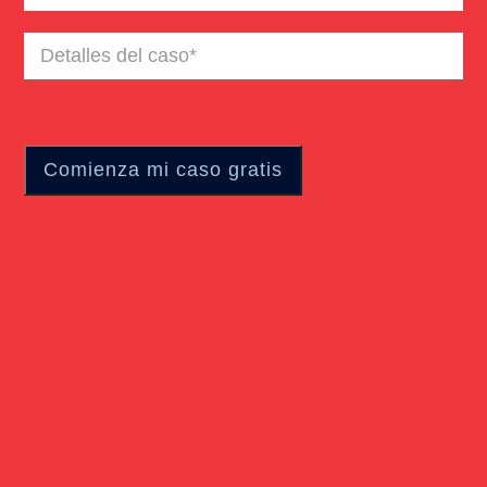
Detalles
del
caso
(Required)