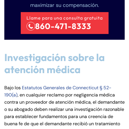
8:30 AM – 5:00
8:30 AM – 5:00
maximizar su compensación.
Thursday
Thursday
PM
PM
Llame para una consulta gratuita
8:30 AM – 5:00
8:30 AM – 5:00
Friday
Friday
860-471-8333
PM
PM
Saturday
Saturday
Closed
Closed
Sunday
Sunday
Closed
Closed
Investigación sobre la
atención médica
Bajo los
Estatutos Generales de Connecticut § 52-
190(a)
, en cualquier reclamo por negligencia médica
contra un proveedor de atención médica, el demandante
o su abogado deben realizar una investigación razonable
para establecer fundamentos para una creencia de
buena fe de que el demandante recibió un tratamiento