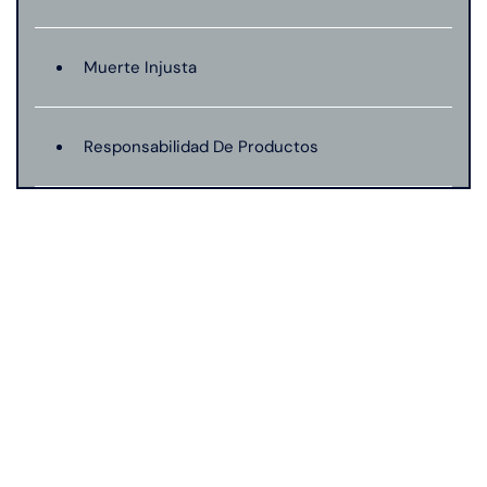
Muerte Injusta
Responsabilidad De Productos
Mordeduras De Perro
Negligencia Medica