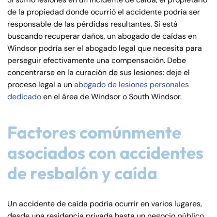
de
de la propiedad donde ocurrió el accidente podría ser
C
responsable de las pérdidas resultantes. Si está
on
buscando recuperar daños, un abogado de caídas en
ne
Windsor podría ser el abogado legal que necesita para
cti
perseguir efectivamente una compensación. Debe
cu
concentrarse en la curación de sus lesiones: deje el
t
proceso legal a un
abogado de lesiones personales
dedicado
en el área de Windsor o South Windsor.
Factores comúnmente
asociados con accidentes
de resbalón y caída
Un accidente de caída podría ocurrir en varios lugares,
desde una residencia privada hasta un negocio público.