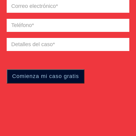
Correo
electrónico
(Required)
Teléfono
(Required)
Detalles
del
caso
(Required)