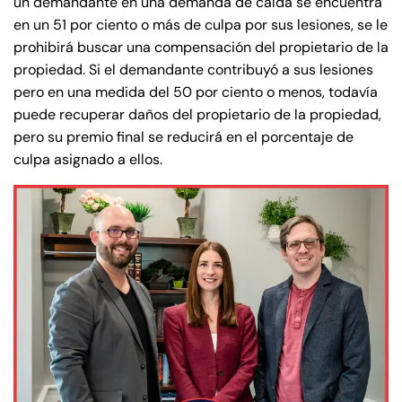
un demandante en una demanda de caída se encuentra
24/7
24/7
en un 51 por ciento o más de culpa por sus lesiones, se le
8:30 AM – 5:00
8:30 AM – 5:00
Monday
Monday
prohibirá buscar una compensación del propietario de la
PM
PM
propiedad. Si el demandante contribuyó a sus lesiones
8:30 AM – 5:00
8:30 AM – 5:00
pero en una medida del 50 por ciento o menos, todavía
Tuesday
Tuesday
PM
PM
puede recuperar daños del propietario de la propiedad,
pero su premio final se reducirá en el porcentaje de
8:30 AM – 5:00
8:30 AM – 5:00
Wednesday
Wednesday
culpa asignado a ellos.
PM
PM
8:30 AM – 5:00
8:30 AM – 5:00
Thursday
Thursday
PM
PM
8:30 AM – 5:00
8:30 AM – 5:00
Friday
Friday
PM
PM
Saturday
Saturday
Closed
Closed
Sunday
Sunday
Closed
Closed