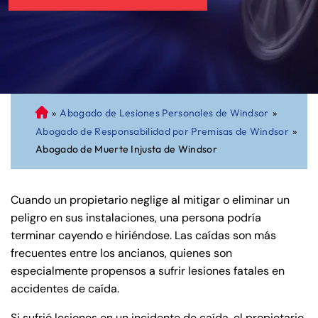
»
Abogado de Lesiones Personales de Windsor
»
A
Abogado de Responsabilidad por Premisas de Windsor
»
bo
Abogado de Muerte Injusta de Windsor
ga
do
de
Cuando un propietario neglige al mitigar o eliminar un
Pe
peligro en sus instalaciones, una persona podría
rs
terminar cayendo e hiriéndose. Las caídas son más
on
frecuentes entre los ancianos, quienes son
al
especialmente propensos a sufrir lesiones fatales en
Inj
accidentes de caída.
ur
y
Si sufrió lesiones en un incidente de caída, el propietario