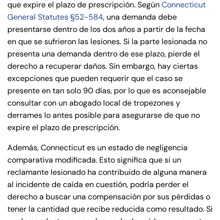
que expire el plazo de prescripción. Según
Connecticut
General Statutes §52-584
, una demanda debe
presentarse dentro de los dos años a partir de la fecha
en que se sufrieron las lesiones. Si la parte lesionada no
presenta una demanda dentro de ese plazo, pierde el
derecho a recuperar daños. Sin embargo, hay ciertas
excepciones que pueden requerir que el caso se
presente en tan solo 90 días, por lo que es aconsejable
consultar con un abogado local de tropezones y
derrames lo antes posible para asegurarse de que no
expire el plazo de prescripción.
Además, Connecticut es un estado de negligencia
comparativa modificada. Esto significa que si un
reclamante lesionado ha contribuido de alguna manera
Farmington - Hours
Enfield - Hours
al incidente de caída en cuestión, podría perder el
derecho a buscar una compensación por sus pérdidas o
Answering Service
Answering Service
tener la cantidad que recibe reducida como resultado. Si
Office Hours
Office Hours