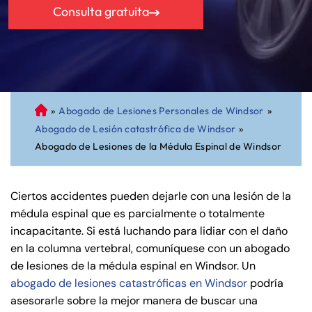
Consulta gratuita
»
Abogado de Lesiones Personales de Windsor
»
A
Abogado de Lesión catastrófica de Windsor
»
bo
Abogado de Lesiones de la Médula Espinal de Windsor
ga
do
de
Ciertos accidentes pueden dejarle con una lesión de la
Pe
médula espinal que es parcialmente o totalmente
rs
incapacitante. Si está luchando para lidiar con el daño
on
en la columna vertebral, comuníquese con un abogado
al
de lesiones de la médula espinal en Windsor. Un
Inj
abogado de lesiones catastróficas en Windsor
podría
ur
asesorarle sobre la mejor manera de buscar una
y