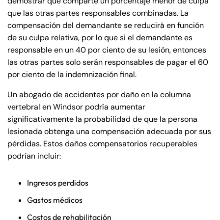
demostrar que comparte un porcentaje menor de culpa
que las otras partes responsables combinadas. La
Farmington - Hours
Enfield - Hours
compensación del demandante se reducirá en función
de su culpa relativa, por lo que si el demandante es
responsable en un 40 por ciento de su lesión, entonces
Answering Service
Answering Service
Office Hours
Office Hours
las otras partes solo serán responsables de pagar el 60
24/7
24/7
por ciento de la indemnización final.
8:30 AM – 5:00
8:30 AM – 5:00
Monday
Monday
Un abogado de accidentes por daño en la columna
PM
PM
vertebral en Windsor podría aumentar
8:30 AM – 5:00
8:30 AM – 5:00
Tuesday
Tuesday
significativamente la probabilidad de que la persona
PM
PM
lesionada obtenga una compensación adecuada por sus
8:30 AM – 5:00
8:30 AM – 5:00
pérdidas. Estos daños compensatorios recuperables
Wednesday
Wednesday
PM
PM
podrían incluir:
8:30 AM – 5:00
8:30 AM – 5:00
Thursday
Thursday
Ingresos perdidos
PM
PM
Gastos médicos
8:30 AM – 5:00
8:30 AM – 5:00
Friday
Friday
PM
PM
Costos de rehabilitación