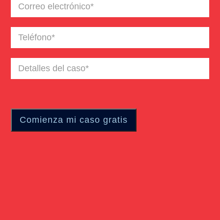
Correo
electrónico
(Required)
Teléfono
(Required)
Detalles
del
caso
(Required)