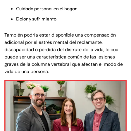
Saturday
Saturday
Closed
Closed
Cuidado personal en el hogar
Sunday
Sunday
Closed
Closed
Dolor y sufrimiento
También podría estar disponible una compensación
adicional por el estrés mental del reclamante,
discapacidad o pérdida del disfrute de la vida, lo cual
puede ser una característica común de las lesiones
graves de la columna vertebral que afectan el modo de
vida de una persona.