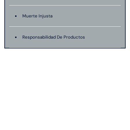
Muerte Injusta
Responsabilidad De Productos
Mordeduras De Perro
Negligencia Medica