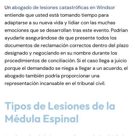
de
Un
abogado de lesiones catastróficas en Windsor
C
entiende que usted está tomando tiempo para
on
adaptarse a su nueva vida y lidiar con las muchas
ne
emociones que se desarrollan tras este evento. Podrían
cti
ayudarle asegurándose de que presente todos los
cu
documentos de reclamación correctos dentro del plazo
t
designado y negociando en su nombre durante los
procedimientos de conciliación. Si el caso llega a juicio
porque el demandado se niega a llegar a un acuerdo, el
abogado también podría proporcionar una
representación incansable en el tribunal civil.
Tipos de Lesiones de la
Médula Espinal