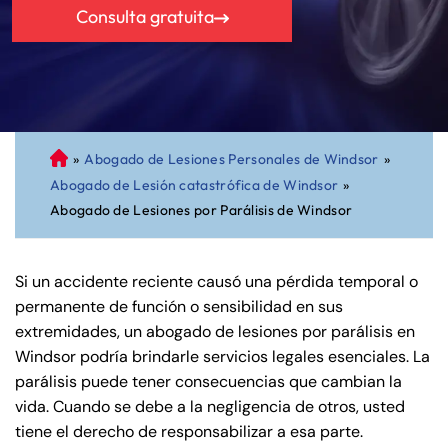
Consulta gratuita
»
Abogado de Lesiones Personales de Windsor
»
A
Abogado de Lesión catastrófica de Windsor
»
bo
Abogado de Lesiones por Parálisis de Windsor
ga
do
de
Si un accidente reciente causó una pérdida temporal o
Pe
permanente de función o sensibilidad en sus
rs
extremidades, un abogado de lesiones por parálisis en
on
Windsor podría brindarle servicios legales esenciales. La
al
parálisis puede tener consecuencias que cambian la
Inj
vida. Cuando se debe a la negligencia de otros, usted
ur
tiene el derecho de responsabilizar a esa parte.
y