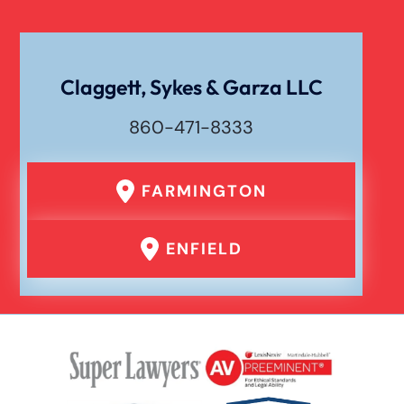
Claggett, Sykes & Garza LLC
860-471-8333
FARMINGTON
ENFIELD