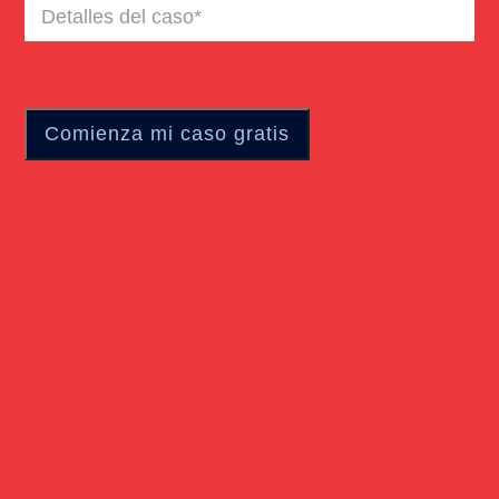
Detalles
del
caso
(Required)