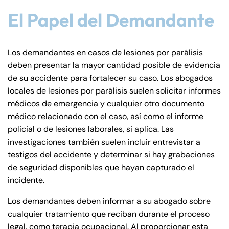
Farmington - Hours
Enfield - Hours
El Papel del Demandante
Answering Service
Answering Service
Office Hours
Office Hours
24/7
24/7
Los demandantes en casos de lesiones por parálisis
deben presentar la mayor cantidad posible de evidencia
8:30 AM – 5:00
8:30 AM – 5:00
Monday
Monday
de su accidente para fortalecer su caso. Los abogados
PM
PM
locales de lesiones por parálisis suelen solicitar informes
8:30 AM – 5:00
8:30 AM – 5:00
médicos de emergencia y cualquier otro documento
Tuesday
Tuesday
PM
PM
médico relacionado con el caso, así como el informe
8:30 AM – 5:00
8:30 AM – 5:00
policial o de lesiones laborales, si aplica. Las
Wednesday
Wednesday
investigaciones también suelen incluir entrevistar a
PM
PM
testigos del accidente y determinar si hay grabaciones
8:30 AM – 5:00
8:30 AM – 5:00
Thursday
Thursday
de seguridad disponibles que hayan capturado el
PM
PM
incidente.
8:30 AM – 5:00
8:30 AM – 5:00
Friday
Friday
Los demandantes deben informar a su abogado sobre
PM
PM
cualquier tratamiento que reciban durante el proceso
Saturday
Saturday
Closed
Closed
legal, como terapia ocupacional. Al proporcionar esta