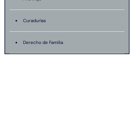
Curadurías
Derecho de Familia
Lesión catastrófica
Lesión por quemadura
Leyes de Connecticut
Mordedura de perro