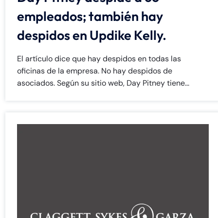
8:30 AM – 5:00
8:30 AM – 5:00
empleados; también hay
Friday
Friday
PM
PM
despidos en Updike Kelly.
Saturday
Saturday
Closed
Closed
Sunday
Sunday
Closed
Closed
El artículo dice que hay despidos en todas las
oficinas de la empresa. No hay despidos de
asociados. Según su sitio web, Day Pitney tiene...