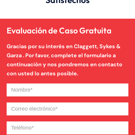
Noticias de la Firma
Un blog de derecho de Connecticut
Evaluación de Caso Gratuita
Gracias por su interés en Claggett, Sykes &
Garza . Por favor, complete el formulario a
continuación y nos pondremos en contacto
con usted lo antes posible.
Nombre
(Required)
Correo
electrónico
(Required)
Teléfono
(Required)