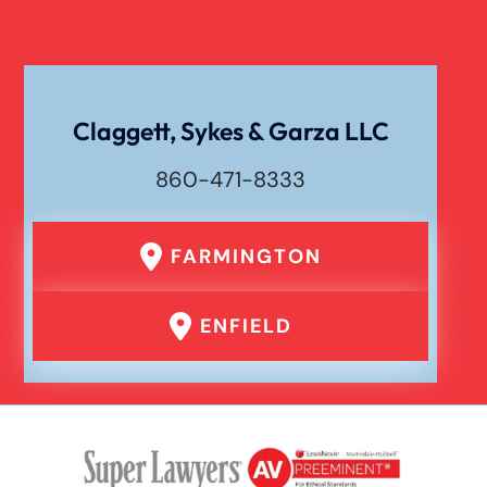
Claggett, Sykes & Garza LLC
860-471-8333
FARMINGTON
ENFIELD