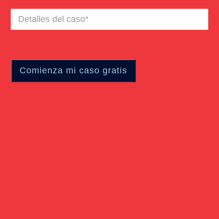
Detalles
del
caso
(Required)