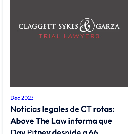
Farmington - Hours
Enfield - Hours
Answering Service
Answering Service
Office Hours
Office Hours
24/7
24/7
8:30 AM – 5:00
8:30 AM – 5:00
Monday
Monday
PM
PM
8:30 AM – 5:00
8:30 AM – 5:00
Tuesday
Tuesday
PM
PM
Dec 2023
8:30 AM – 5:00
8:30 AM – 5:00
Noticias legales de CT rotas:
Wednesday
Wednesday
PM
PM
Above The Law informa que
8:30 AM – 5:00
8:30 AM – 5:00
Thursday
Thursday
PM
PM
Day Pitney despide a 66