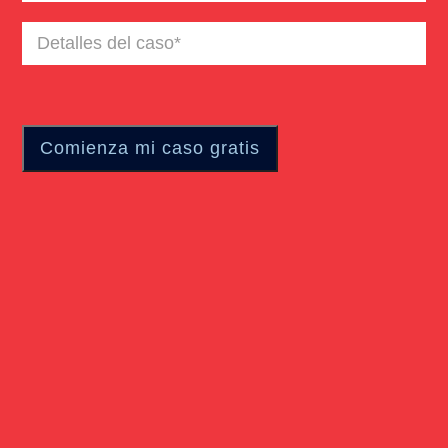
Detalles
del
caso
(Required)