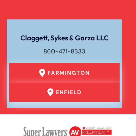
Claggett, Sykes & Garza LLC
860-471-8333
FARMINGTON
ENFIELD