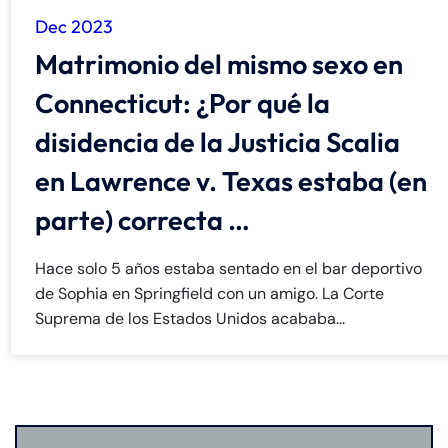
Dec 2023
Matrimonio del mismo sexo en
Connecticut: ¿Por qué la
disidencia de la Justicia Scalia
Farmington - Hours
Enfield - Hours
en Lawrence v. Texas estaba (en
Answering Service
Answering Service
parte) correcta …
Office Hours
Office Hours
24/7
24/7
Hace solo 5 años estaba sentado en el bar deportivo
8:30 AM – 5:00
8:30 AM – 5:00
Monday
Monday
de Sophia en Springfield con un amigo. La Corte
PM
PM
Suprema de los Estados Unidos acababa...
8:30 AM – 5:00
8:30 AM – 5:00
Tuesday
Tuesday
PM
PM
8:30 AM – 5:00
8:30 AM – 5:00
Wednesday
Wednesday
PM
PM