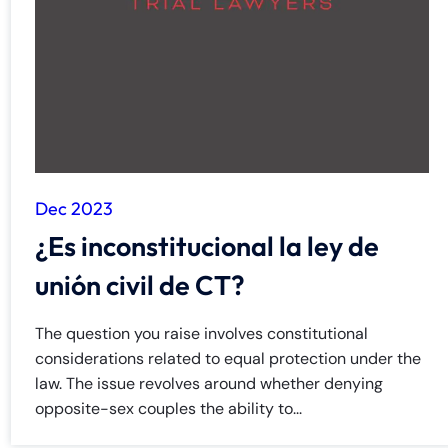
de
C
on
ne
cti
cu
t
Dec 2023
¿Es inconstitucional la ley de
unión civil de CT?
The question you raise involves constitutional
considerations related to equal protection under the
law. The issue revolves around whether denying
opposite-sex couples the ability to...