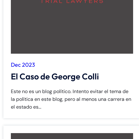
de
C
on
ne
cti
cu
t
Dec 2023
El Caso de George Colli
Este no es un blog político. Intento evitar el tema de
la política en este blog, pero al menos una carrera en
el estado es...