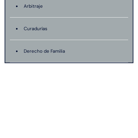
Arbitraje
Curadurías
Derecho de Familia
Lesión catastrófica
Lesión por quemadura
Leyes de Connecticut