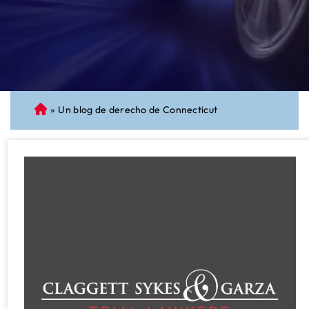
»
Un blog de derecho de Connecticut
A
bo
ga
do
de
Pe
rs
on
al
Inj
ur
y