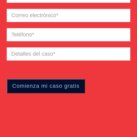
Correo
electrónico
(Required)
Teléfono
(Required)
Detalles
del
caso
(Required)