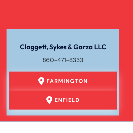
Claggett, Sykes & Garza LLC
860-471-8333
FARMINGTON
ENFIELD