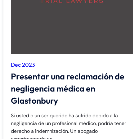
de
C
on
ne
cti
cu
t
Dec 2023
Presentar una reclamación de
negligencia médica en
Glastonbury
Si usted o un ser querido ha sufrido debido a la
negligencia de un profesional médico, podría tener
derecho a indemnización. Un abogado
experimentado en...