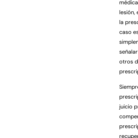
médica.
lesión,
la pres
caso es
simple
señala
otros 
prescri
Siempre
prescri
juicio 
compens
prescri
recupe