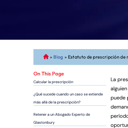
»
Blog
»
Estatuto de prescripción de
A
b
o
On This Page
g
La pres
Calcular la prescripción
a
alguien
d
¿Qué sucede cuando un caso se extiende
puede 
o
más allá de la prescripción?
demand
d
e
Retener a un Abogado Experto de
período
P
Glastonbury
oportu