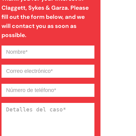
Claggett, Sykes & Garza. Please
fill out the form below, and we
Mordedura de perro
will contact you as soon as
possible.
Negligencia médica
Nombre
(Required)
Noticias de la Firma
Correo
electrónico
(Required)
Un blog de derecho de
Número
de
Connecticut
teléfono
(Required)
Detalles
del
caso
(Required)