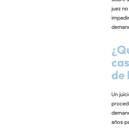
juez no
impedir
demanda
¿Q
cas
de 
Un juic
procede
demand
años pa