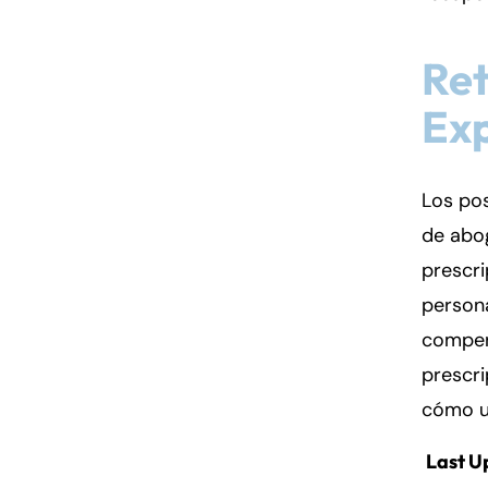
Re
Exp
Los pos
de abog
prescri
person
compens
prescri
cómo u
Last U