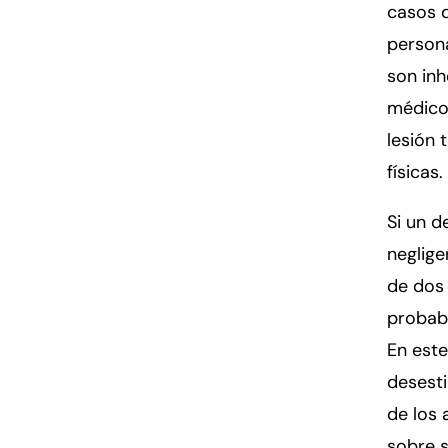
casos 
person
son inh
médico
lesión
físicas.
Si un 
neglige
de dos
probab
En este
desest
de los
sobre s