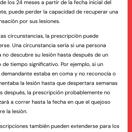
de los 24 meses a partir de la fecha inicial del
nte, puede perder la capacidad de recuperar una
rmington - Hours
field - Hours
sación por sus lesiones.
swering Service 24/7
swering Service 24/7
Office Hours
Office Hours
tas circunstancias, la prescripción puede
nday
nday
8:30 AM – 5:00 PM
8:30 AM – 5:00 PM
rse. Una circunstancia sería si una persona
esday
esday
8:30 AM – 5:00 PM
8:30 AM – 5:00 PM
a no descubre su lesión hasta después de un
dnesday
dnesday
8:30 AM – 5:00 PM
8:30 AM – 5:00 PM
 de tiempo significativo. Por ejemplo, si un
ursday
ursday
8:30 AM – 5:00 PM
8:30 AM – 5:00 PM
e demandante estaba en coma y no reconocía o
iday
iday
8:30 AM – 5:00 PM
8:30 AM – 5:00 PM
mentaba la lesión hasta que despertara semanas
turday
turday
Closed
Closed
s después, la prescripción probablemente no
nday
nday
Closed
Closed
rá a correr hasta la fecha en que el quejoso
e la lesión.
escripciones también pueden extenderse para los