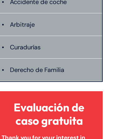
Accidente de coche
Arbitraje
Curadurías
Derecho de Familia
Lesión catastrófica
Evaluación de
Lesión por quemadura
caso gratuita
Thank you for your interest in
Leyes de Connecticut