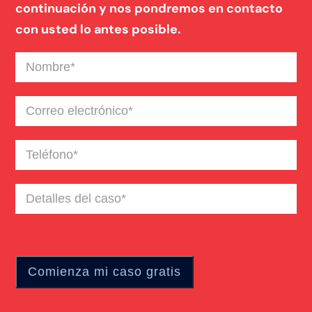
continuación y nos pondremos en contacto
con usted lo antes posible.
Nombre
(Required)
Correo
electrónico
(Required)
Teléfono
(Required)
Detalles
del
caso
(Required)