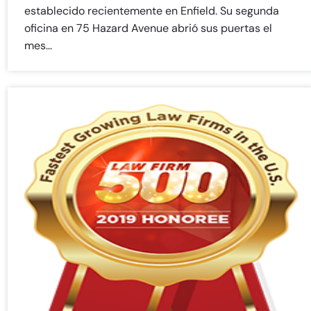
Sunday
Sunday
Closed
Closed
establecido recientemente en Enfield. Su segunda
oficina en 75 Hazard Avenue abrió sus puertas el
mes...