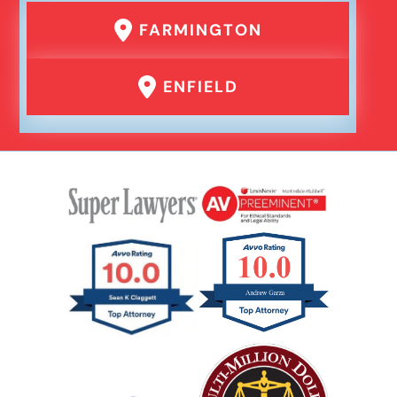
FARMINGTON
ENFIELD