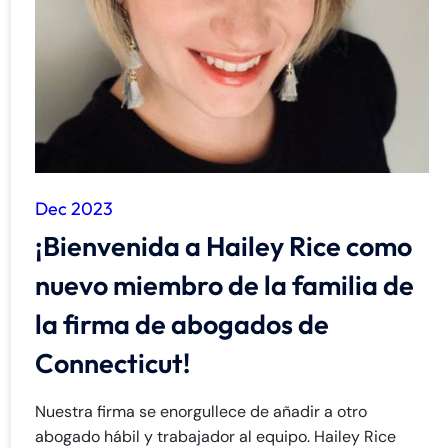
de
C
on
ne
cti
cu
t
Dec 2023
¡Bienvenida a Hailey Rice como
nuevo miembro de la familia de
la firma de abogados de
Connecticut!
Nuestra firma se enorgullece de añadir a otro
abogado hábil y trabajador al equipo. Hailey Rice