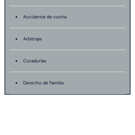
Accidente de coche
Arbitraje
Curadurías
Derecho de Familia
Lesión catastrófica
Lesión por quemadura