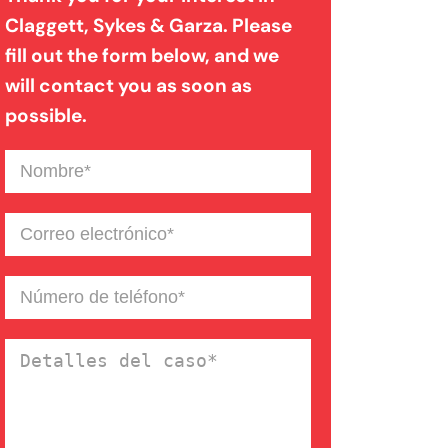
Claggett, Sykes & Garza. Please
fill out the form below, and we
Mordedura de perro
will contact you as soon as
possible.
Negligencia médica
Nombre
(Required)
Noticias de la Firma
Correo
electrónico
(Required)
Un blog de derecho de
Número
de
Connecticut
teléfono
(Required)
Detalles
del
caso
(Required)