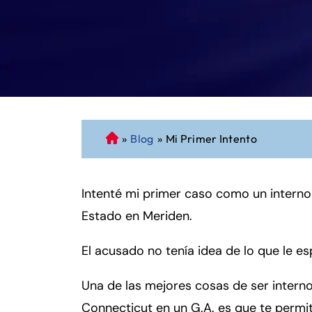
»
Blog
»
Mi Primer Intento
A
b
o
Intenté mi primer caso como un interno l
g
a
Estado en Meriden.
d
o
El acusado no tenía idea de lo que le e
d
e
Una de las mejores cosas de ser interno 
P
Connecticut en un G.A. es que te permi