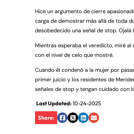
Hice un argumento de cierre apasionad
Fa
En
carga de demostrar más allá de toda d
desobedecido una señal de stop. Ojalá h
An
An
Mo
Mo
Mientras esperaba el veredicto, miré al
Tu
Tu
con el nivel de celo que mostré.
We
We
Cuando él condenó a la mujer por pasar
Th
Th
primer juicio y los residentes de Merid
Fr
Fr
señales de stop y tengan cuidado con los
Sa
Sa
Su
Su
Last Updated:
10-24-2025
Share:
Facebook
Twitter
LinkedIn
Email