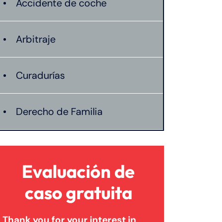
Accidente de coche
Arbitraje
Curadurías
Derecho de Familia
Lesión catastrófica
Evaluación de
Lesión por quemadura
caso gratuita
Thank you for your interest in
Leyes de Connecticut