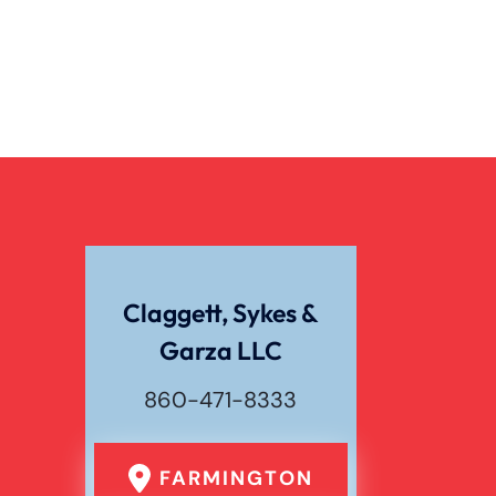
Claggett, Sykes &
Garza LLC
860-471-8333
FARMINGTON