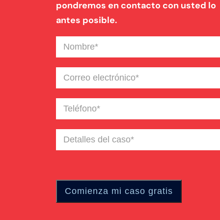
pondremos en contacto con usted lo
antes posible.
Nombre
(Required)
Correo
electrónico
(Required)
Teléfono
(Required)
Detalles
del
caso
(Required)