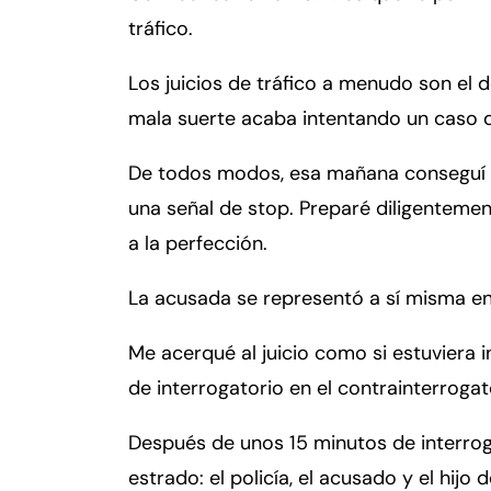
er
tráfico.
so
n
Los juicios de tráfico a menudo son el d
al
Inj
mala suerte acaba intentando un caso de
ur
y
De todos modos, esa mañana conseguí 
d
una señal de stop. Preparé diligentemen
e
a la perfección.
C
o
La acusada se representó a sí misma en 
n
n
Me acerqué al juicio como si estuviera 
ec
de interrogatorio en el contrainterroga
ti
cu
Después de unos 15 minutos de interroga
t
estrado: el policía, el acusado y el hijo 