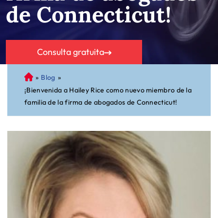
de Connecticut!
Consulta gratuita
»
Blog
»
A
¡Bienvenida a Hailey Rice como nuevo miembro de la
bo
familia de la firma de abogados de Connecticut!
ga
do
de
Pe
rs
on
al
Inj
ur
y