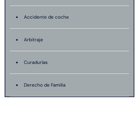
Accidente de coche
Arbitraje
Curadurías
Derecho de Familia
Lesión catastrófica
Lesión por quemadura