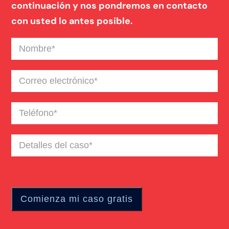
continuación y nos pondremos en contacto
con usted lo antes posible.
Nombre
(Required)
Correo
electrónico
(Required)
Teléfono
(Required)
Detalles
del
caso
(Required)