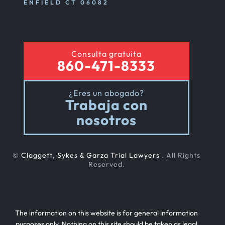
ENFIELD CT 06082
Consulta gratuita
860-471-8333
¿Eres un abogado?
Trabaja con
nosotros
©
Claggett, Sykes & Garza Trial Lawyers
. All Rights
Reserved.
The information on this website is for general information
purposes only. Nothing on this site should be taken as legal