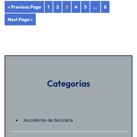
« Previous Page
1
2
3
4
5
…
8
Next Page »
Categorías
Accidente de bicicleta