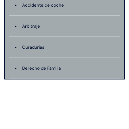
Accidente de coche
Arbitraje
Curadurías
Derecho de Familia
Lesión catastrófica
Lesión por quemadura