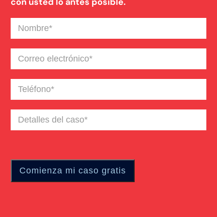
con usted lo antes posible.
Nombre
(Required)
Correo
electrónico
(Required)
Teléfono
(Required)
Detalles
del
caso
(Required)