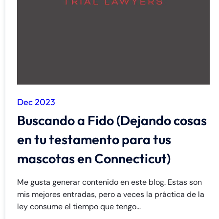
de
C
on
ne
cti
cu
t
Dec 2023
Buscando a Fido (Dejando cosas
en tu testamento para tus
mascotas en Connecticut)
Me gusta generar contenido en este blog. Estas son
mis mejores entradas, pero a veces la práctica de la
ley consume el tiempo que tengo...