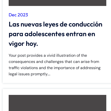
8:30 AM – 5:00
8:30 AM – 5:00
Thursday
Thursday
PM
PM
Dec 2023
8:30 AM – 5:00
8:30 AM – 5:00
Las nuevas leyes de conducción
Friday
Friday
PM
PM
para adolescentes entran en
Saturday
Saturday
Closed
Closed
vigor hoy.
Sunday
Sunday
Closed
Closed
Your post provides a vivid illustration of the
consequences and challenges that can arise from
traffic violations and the importance of addressing
legal issues promptly....