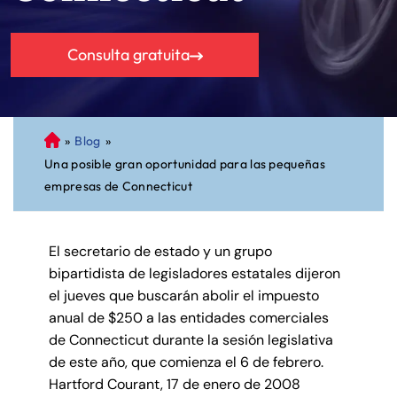
Consulta gratuita
»
Blog
»
A
Una posible gran oportunidad para las pequeñas
bo
empresas de Connecticut
ga
do
de
El secretario de estado y un grupo
Pe
bipartidista de legisladores estatales dijeron
rs
el jueves que buscarán abolir el impuesto
on
anual de $250 a las entidades comerciales
al
de Connecticut durante la sesión legislativa
Inj
de este año, que comienza el 6 de febrero.
ur
Hartford Courant, 17 de enero de 2008
y