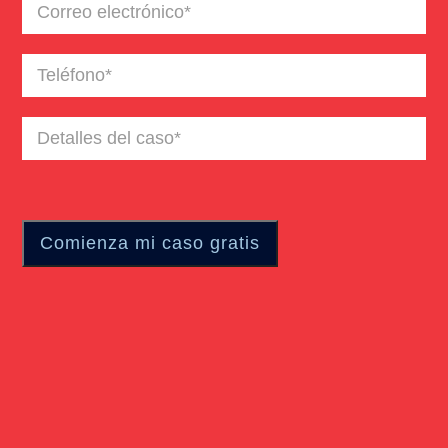
Correo
electrónico
(Required)
Teléfono
(Required)
Detalles
del
caso
(Required)