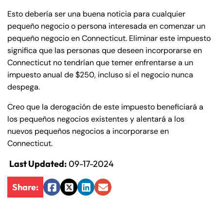
de
Esto debería ser una buena noticia para cualquier
C
pequeño negocio o persona interesada en comenzar un
on
pequeño negocio en Connecticut. Eliminar este impuesto
ne
significa que las personas que deseen incorporarse en
cti
Connecticut no tendrían que temer enfrentarse a un
cu
impuesto anual de $250, incluso si el negocio nunca
t
despega.
Creo que la derogación de este impuesto beneficiará a
los pequeños negocios existentes y alentará a los
nuevos pequeños negocios a incorporarse en
Connecticut.
Last Updated:
09-17-2024
Share:
Facebook
Twitter
LinkedIn
Email