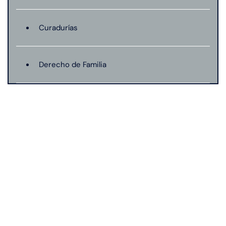
Curadurías
Derecho de Familia
Lesión catastrófica
Lesión por quemadura
Leyes de Connecticut
Mordedura de perro