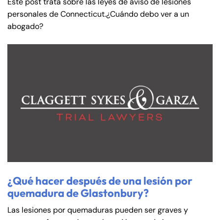
Este post trata sobre las leyes de aviso de lesiones
personales de Connecticut.¿Cuándo debo ver a un
abogado?
Farmington - Hours
Enfield - Hours
¿Qué hacer después de una lesión por
Answering Service
Answering Service
quemadura de Glastonbury?
Office Hours
Office Hours
24/7
24/7
Las lesiones por quemaduras pueden ser graves y
8:30 AM – 5:00
8:30 AM – 5:00