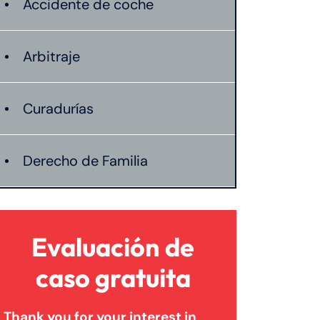
Accidente de coche
Arbitraje
Curadurías
Derecho de Familia
Lesión catastrófica
Evaluación de
Lesión por quemadura
caso gratuita
Thank you for your interest in
Leyes de Connecticut