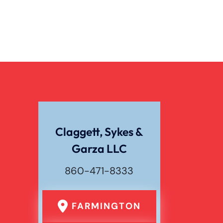
Claggett, Sykes &
Garza LLC
860-471-8333
FARMINGTON