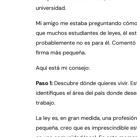
er
universidad.
so
n
Mi amigo me estaba preguntando cómo c
al
Inj
que muchos estudiantes de leyes, él es
ur
probablemente no es para él. Comentó 
y
firma más pequeña.
d
e
Aquí está mi consejo:
C
o
Paso 1:
Descubre dónde quieres vivir. E
n
identifiques el área del país donde dese
n
ec
trabajo.
ti
cu
La ley es, en gran medida, una profesión
t
pequeña, creo que es imprescindible es