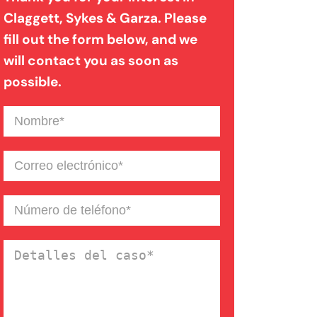
Claggett, Sykes & Garza. Please
fill out the form below, and we
Mordedura de perro
will contact you as soon as
possible.
Negligencia médica
Nombre
(Required)
Noticias de la Firma
Correo
electrónico
(Required)
Un blog de derecho de
Número
de
Connecticut
teléfono
(Required)
Detalles
del
caso
(Required)