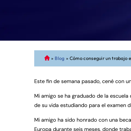
»
Blog
»
Cómo conseguir un trabajo e
A
b
o
Este fin de semana pasado, cené con u
g
a
Mi amigo se ha graduado de la escuela 
d
o
de su vida estudiando para el examen d
d
e
Mi amigo ha sido honrado con una beca 
P
Europa durante seis meses, donde traba