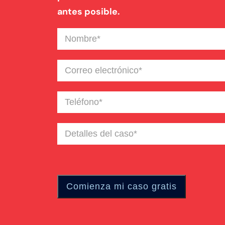
antes posible.
Nombre
(Required)
Correo
electrónico
(Required)
Teléfono
(Required)
Detalles
del
caso
(Required)