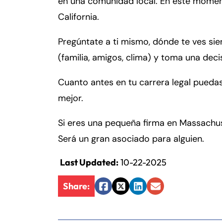
en una comunidad local. En este momento
California.
Fa
En
Pregúntate a ti mismo, dónde te ves siend
An
An
(familia, amigos, clima) y toma una deci
Mo
Mo
Cuanto antes en tu carrera legal pueda
Tu
Tu
mejor.
We
We
Th
Th
Si eres una pequeña firma en Massachu
Fr
Fr
Será un gran asociado para alguien.
Sa
Sa
Last Updated:
10-22-2025
Su
Su
Share:
Facebook
Twitter
LinkedIn
Email