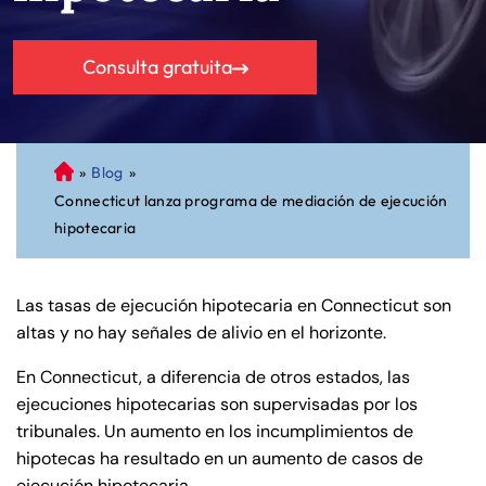
Consulta gratuita
»
Blog
»
A
Connecticut lanza programa de mediación de ejecución
bo
hipotecaria
ga
do
de
Las tasas de ejecución hipotecaria en Connecticut son
Pe
altas y no hay señales de alivio en el horizonte.
rs
on
En Connecticut, a diferencia de otros estados, las
al
ejecuciones hipotecarias son supervisadas por los
Inj
tribunales. Un aumento en los incumplimientos de
ur
hipotecas ha resultado en un aumento de casos de
y
ejecución hipotecaria.