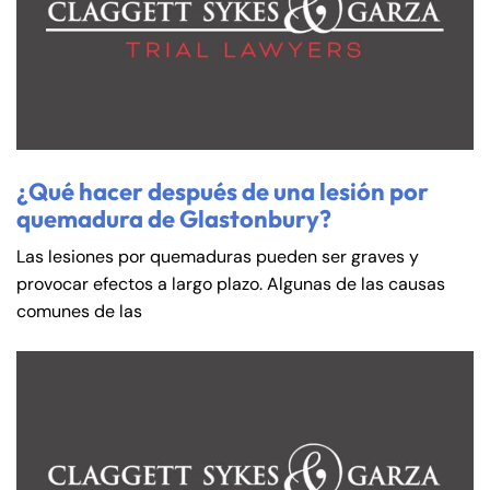
Friday
Friday
PM
PM
Saturday
Saturday
Closed
Closed
Sunday
Sunday
Closed
Closed
¿Qué hacer después de una lesión por
quemadura de Glastonbury?
Las lesiones por quemaduras pueden ser graves y
provocar efectos a largo plazo. Algunas de las causas
comunes de las