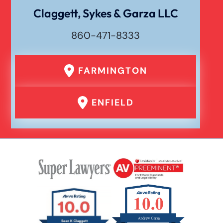
Claggett, Sykes & Garza LLC
860-471-8333
FARMINGTON
ENFIELD