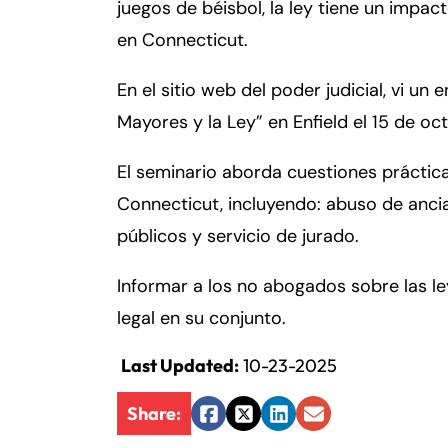
er
juegos de béisbol, la ley tiene un impacto
so
en Connecticut.
n
al
En el sitio web del poder judicial, vi un
Inj
Mayores y la Ley” en Enfield el 15 de o
ur
y
El seminario aborda cuestiones práctic
d
Connecticut, incluyendo: abuso de ancia
e
C
públicos y servicio de jurado.
o
n
Informar a los no abogados sobre las le
n
legal en su conjunto.
ec
ti
Last Updated:
10-23-2025
cu
Fa
En
t
Share:
Facebook
Twitter
LinkedIn
Email