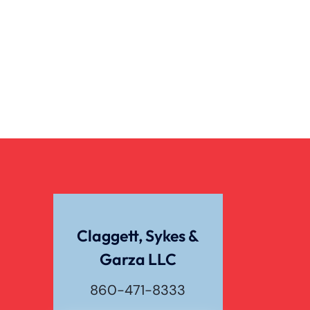
Claggett, Sykes &
Garza LLC
860-471-8333