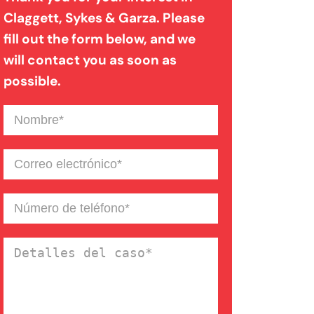
Claggett, Sykes & Garza. Please
fill out the form below, and we
Mordedura de perro
will contact you as soon as
possible.
Negligencia médica
Nombre
(Required)
Noticias de la Firma
Correo
electrónico
(Required)
Un blog de derecho de
Número
de
Connecticut
teléfono
(Required)
Detalles
del
caso
(Required)