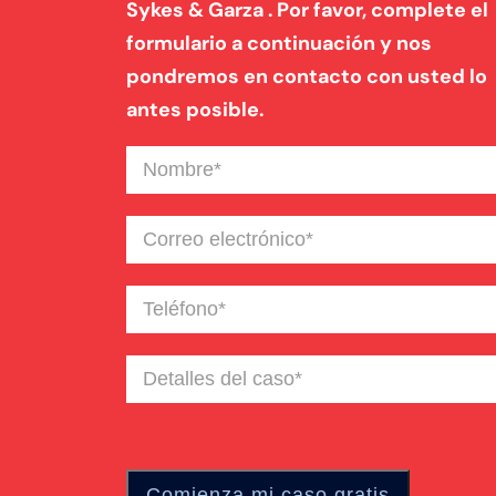
Sykes & Garza . Por favor, complete el
formulario a continuación y nos
pondremos en contacto con usted lo
antes posible.
Nombre
(Required)
Correo
electrónico
(Required)
Teléfono
(Required)
Detalles
del
caso
(Required)