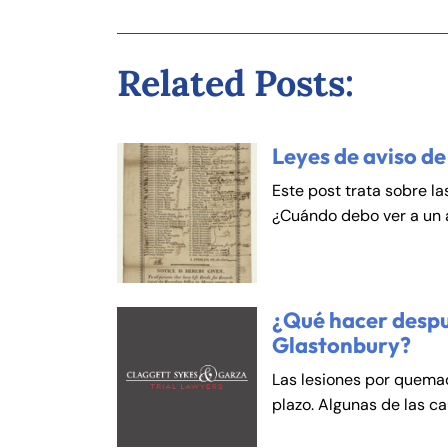
An
An
Mo
Mo
Related Posts:
Tu
Tu
We
We
Th
Th
Leyes de aviso de
Fr
Fr
Este post trata sobre la
Sa
Sa
¿Cuándo debo ver a un
Su
Su
¿Qué hacer despu
Glastonbury?
Las lesiones por quema
plazo. Algunas de las c