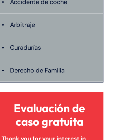
Accidente de coche
Arbitraje
Curadurías
Derecho de Familia
Lesión catastrófica
Evaluación de
Lesión por quemadura
caso gratuita
Thank you for your interest in
Leyes de Connecticut