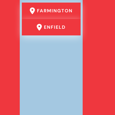
FARMINGTON
ENFIELD