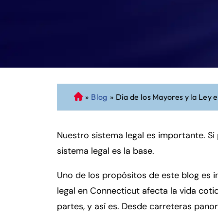
»
Blog
»
Día de los Mayores y la Ley 
A
b
o
Nuestro sistema legal es importante. Si
g
a
sistema legal es la base.
d
o
Uno de los propósitos de este blog es 
d
legal en Connecticut afecta la vida coti
e
partes, y así es. Desde carreteras pano
P