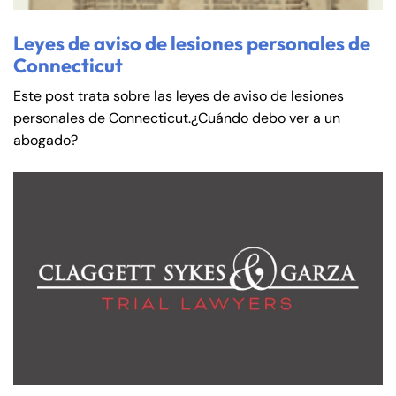
8:30 AM – 5:00
8:30 AM – 5:00
Thursday
Thursday
Leyes de aviso de lesiones personales de
PM
PM
Connecticut
8:30 AM – 5:00
8:30 AM – 5:00
Friday
Friday
PM
PM
Este post trata sobre las leyes de aviso de lesiones
personales de Connecticut.¿Cuándo debo ver a un
Saturday
Saturday
Closed
Closed
abogado?
Sunday
Sunday
Closed
Closed