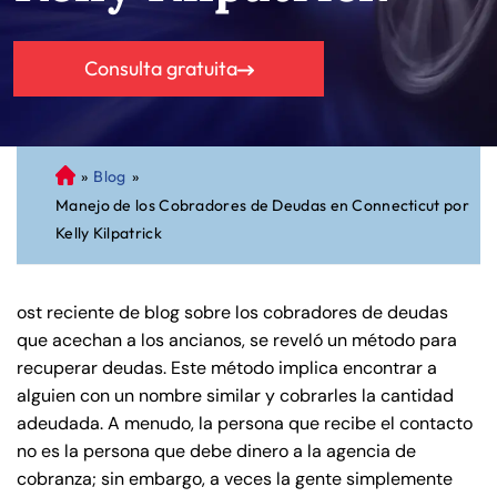
Consulta gratuita
»
Blog
»
A
Manejo de los Cobradores de Deudas en Connecticut por
bo
Kelly Kilpatrick
ga
do
de
ost reciente de blog sobre los cobradores de deudas
Pe
que acechan a los ancianos, se reveló un método para
rs
recuperar deudas. Este método implica encontrar a
on
alguien con un nombre similar y cobrarles la cantidad
al
adeudada. A menudo, la persona que recibe el contacto
Inj
no es la persona que debe dinero a la agencia de
ur
cobranza; sin embargo, a veces la gente simplemente
y