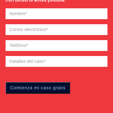
con usted lo antes posible.
Nombre
(Required)
Correo
electrónico
(Required)
Teléfono
(Required)
Detalles
del
caso
(Required)