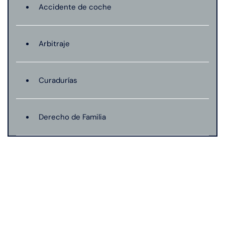
Accidente de coche
Arbitraje
Curadurías
Derecho de Familia
Lesión catastrófica
Lesión por quemadura