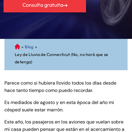
Consulta gratuita
»
Blog
»
A
Ley de Lluvia de Connecticut (No, no hará que se
bo
detenga)
ga
do
de
Parece como si hubiera llovido todos los días desde
Pe
hace tanto tiempo como puedo recordar.
rs
on
Es mediados de agosto y en esta época del año mi
al
césped suele estar marrón.
Inj
ur
Este año, los pasajeros en los aviones que vuelan sobre
y
mi casa pueden pensar que están en el acercamiento a