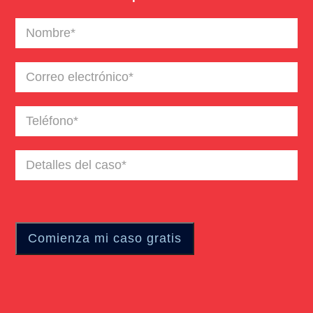
Nombre
(Required)
Correo
electrónico
(Required)
Teléfono
(Required)
Detalles
del
caso
(Required)