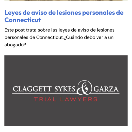
Leyes de aviso de lesiones personales de
Connecticut
Este post trata sobre las leyes de aviso de lesiones
personales de Connecticut.¿Cuándo debo ver a un
abogado?
Farmington - Hours
Enfield - Hours
Answering Service
Answering Service
Office Hours
Office Hours
24/7
24/7