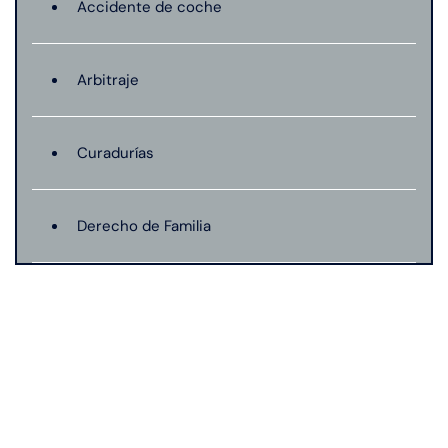
Accidente de coche
Arbitraje
Curadurías
Derecho de Familia
Lesión catastrófica
Lesión por quemadura
Leyes de Connecticut