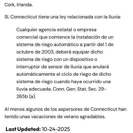
de
Cork, Irlanda.
C
Sí, Connecticut tiene una ley relacionada con la lluvia:
on
ne
Cualquier agencia estatal o empresa
cti
comercial que comience la instalación de un
cu
sistema de riego automático a partir del 1 de
t
octubre de 2003, deberá equipar dicho
sistema de riego con un dispositivo o
interruptor de sensor de lluvia que anulará
automáticamente el ciclo de riego de dicho
sistema de riego cuando haya ocurrido una
lluvia adecuada. Conn. Gen. Stat. Sec. 29-
265b (a).
Al menos algunos de los aspersores de Connecticut han
tenido unas vacaciones de verano agradables.
Last Updated:
10-24-2025