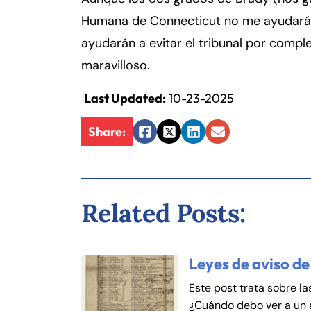
Fa
En
Humana de Connecticut no me ayudarán 
ayudarán a evitar el tribunal por comp
An
An
maravilloso.
Mo
Mo
Last Updated:
10-23-2025
Tu
Tu
We
We
Share:
Facebook
Twitter
LinkedIn
Email
Th
Th
Fr
Fr
Sa
Sa
Related Posts:
Su
Su
Leyes de aviso de
Este post trata sobre la
¿Cuándo debo ver a un