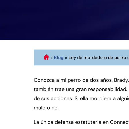
»
Blog
»
Ley de mordedura de perro 
A
b
o
Conozca a mi perro de dos años, Brady. 
g
a
también trae una gran responsabilidad
d
de sus acciones. Si ella mordiera a algui
o
malo o no.
d
e
La única defensa estatutaria en Connec
P