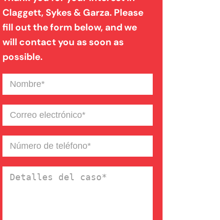
Claggett, Sykes & Garza. Please
fill out the form below, and we
Mordedura de perro
will contact you as soon as
possible.
Negligencia médica
Nombre
(Required)
Noticias de la Firma
Correo
electrónico
(Required)
Un blog de derecho de
Número
de
Connecticut
teléfono
(Required)
Detalles
del
caso
(Required)