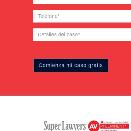
electrónico
(Required)
Teléfono
(Required)
Detalles
del
caso
(Required)