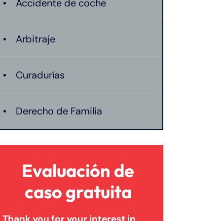
Accidente de coche
Arbitraje
Curadurías
Derecho de Familia
Lesión catastrófica
Evaluación de
Lesión por quemadura
caso gratuita
Thank you for your interest in
Leyes de Connecticut