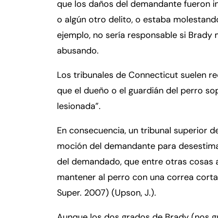
er
que los daños del demandante fueron inf
so
o algún otro delito, o estaba molestan
n
ejemplo, no sería responsable si Brady m
al
abusando.
Inj
ur
Los tribunales de Connecticut suelen reci
y
d
que el dueño o el guardián del perro sop
e
lesionada”.
C
o
En consecuencia, un tribunal superior 
n
moción del demandante para desestimar 
n
ec
del demandado, que entre otras cosas a
ti
mantener al perro con una correa corta
cu
Super. 2007) (Upson, J.).
t
Aunque los dos grados de Brady (nos gu