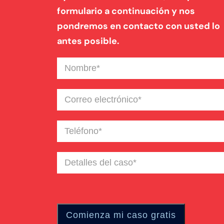
formulario a continuación y nos
pondremos en contacto con usted lo
antes posible.
Nombre
(Required)
Correo
electrónico
(Required)
Teléfono
(Required)
Detalles
del
caso
(Required)