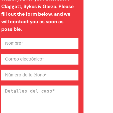
Claggett, Sykes & Garza. Please
fill out the form below, and we
Mordedura de perro
will contact you as soon as
possible.
Negligencia médica
Nombre
(Required)
Noticias de la Firma
Correo
electrónico
(Required)
Un blog de derecho de
Número
de
Connecticut
teléfono
(Required)
Detalles
del
caso
(Required)