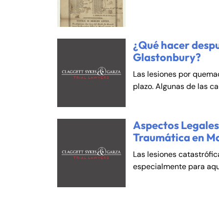
An
An
Mo
Mo
Tu
Tu
¿Qué hacer despu
We
We
Glastonbury?
Th
Th
Las lesiones por quema
Fr
Fr
plazo. Algunas de las c
Sa
Sa
Su
Su
Aspectos Legales 
Traumática en M
Las lesiones catastrófi
especialmente para aqu