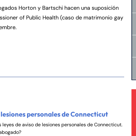
abogados Horton y Bartschi hacen una suposición
sioner of Public Health (caso de matrimonio gay
iembre.
 lesiones personales de Connecticut
rmington - Hours
field - Hours
s leyes de aviso de lesiones personales de Connecticut.
 abogado?