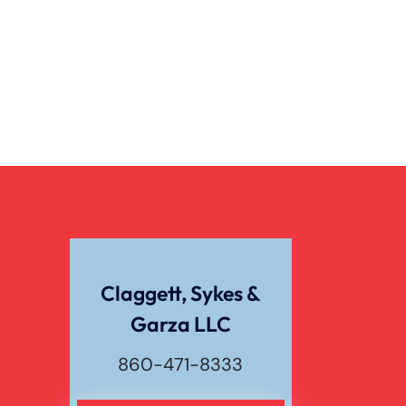
Claggett, Sykes &
Garza LLC
860-471-8333