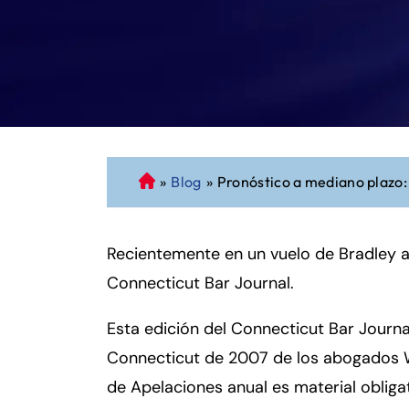
»
Blog
»
Pronóstico a mediano plazo:
A
b
o
Recientemente en un vuelo de Bradley a
g
a
Connecticut Bar Journal.
d
o
Esta edición del Connecticut Bar Journa
d
Connecticut de 2007 de los abogados We
e
de Apelaciones anual es material obligat
P