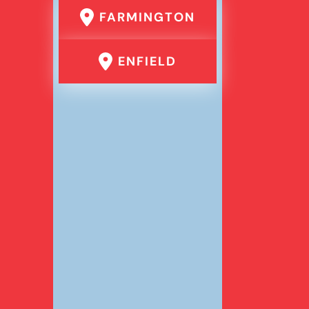
FARMINGTON
ENFIELD