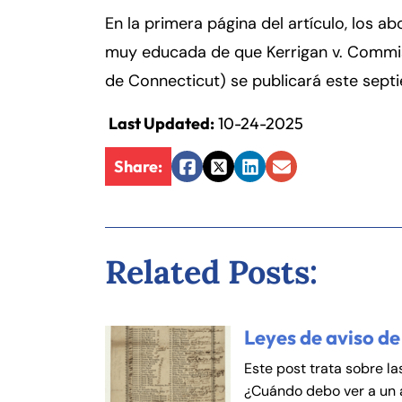
er
En la primera página del artículo, los 
so
n
muy educada de que Kerrigan v. Commis
al
de Connecticut) se publicará este sept
Inj
ur
Last Updated:
10-24-2025
y
d
Share:
Facebook
Twitter
LinkedIn
Email
e
C
o
n
Related Posts:
n
ec
ti
Leyes de aviso de
cu
Fa
En
t
Este post trata sobre la
¿Cuándo debo ver a un