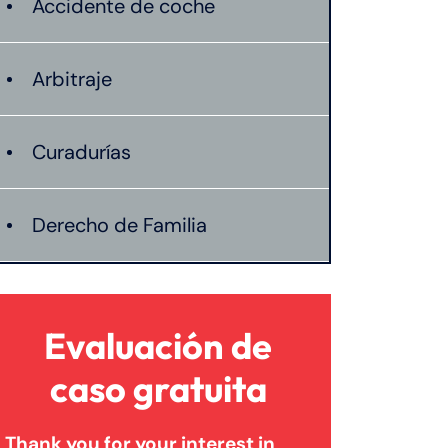
Accidente de coche
Arbitraje
Curadurías
Derecho de Familia
Lesión catastrófica
Evaluación de
Lesión por quemadura
caso gratuita
Thank you for your interest in
Leyes de Connecticut