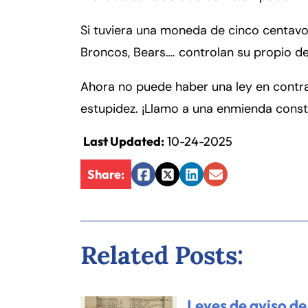
er
so
Si tuviera una moneda de cinco centavo
n
Broncos, Bears…. controlan su propio de
al
Inj
Ahora no puede haber una ley en contra
ur
y
estupidez. ¡Llamo a una enmienda consti
d
e
Last Updated:
10-24-2025
C
Share:
o
Facebook
Twitter
LinkedIn
Email
n
n
ec
ti
Related Posts:
cu
Fa
En
t
Leyes de aviso de