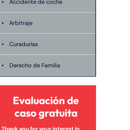
Accidente de coche
Arbitraje
Curadurías
Derecho de Familia
Lesión catastrófica
Evaluación de
Lesión por quemadura
caso gratuita
Thank you for your interest in
Leyes de Connecticut