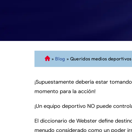
»
Blog
»
Queridos medios deportivos,
A
b
o
¡Supuestamente debería estar tomando 
g
a
momento para la acción!
d
o
¡Un equipo deportivo NO puede controla
d
e
El diccionario de Webster define dest
P
menudo considerado como un poder irre