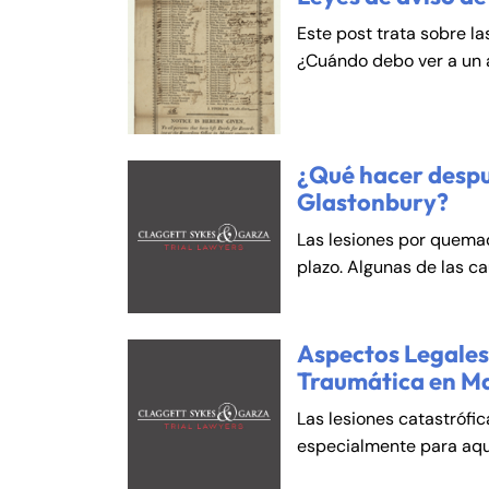
An
An
Este post trata sobre la
Mo
Mo
¿Cuándo debo ver a un
Tu
Tu
We
We
Th
Th
¿Qué hacer despu
Fr
Fr
Glastonbury?
Sa
Sa
Las lesiones por quema
Su
Su
plazo. Algunas de las c
Aspectos Legales 
Traumática en M
Las lesiones catastrófi
especialmente para aqu