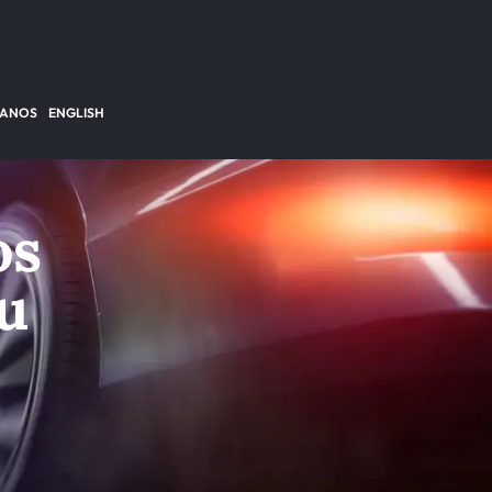
TANOS
ENGLISH
os
u