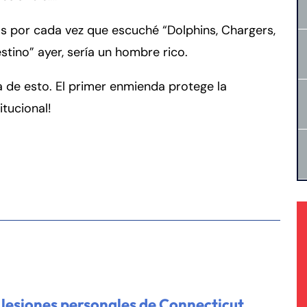
s por cada vez que escuché “Dolphins, Chargers,
stino” ayer, sería un hombre rico.
 de esto. El primer enmienda protege la
tucional!
rmington - Hours
field - Hours
 lesiones personales de Connecticut