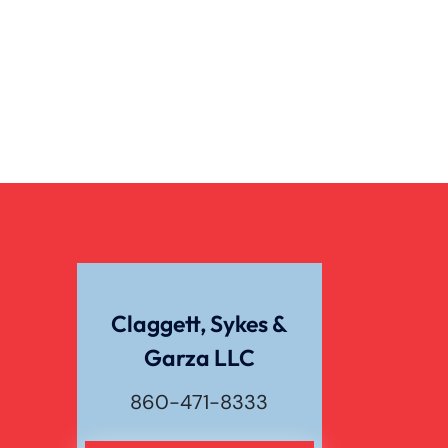
Claggett, Sykes &
Garza LLC
860-471-8333