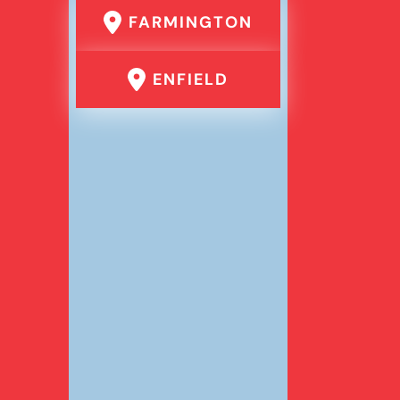
FARMINGTON
ENFIELD