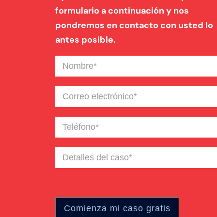
formulario a continuación y nos
pondremos en contacto con usted lo
antes posible.
Nombre
(Required)
Correo
electrónico
(Required)
Teléfono
(Required)
Detalles
del
caso
(Required)