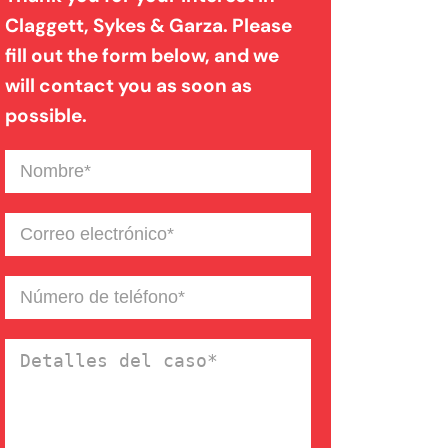
Claggett, Sykes & Garza. Please
fill out the form below, and we
Mordedura de perro
will contact you as soon as
possible.
Negligencia médica
Nombre
(Required)
Noticias de la Firma
Correo
electrónico
(Required)
Un blog de derecho de
Número
de
Connecticut
teléfono
(Required)
Detalles
del
caso
(Required)