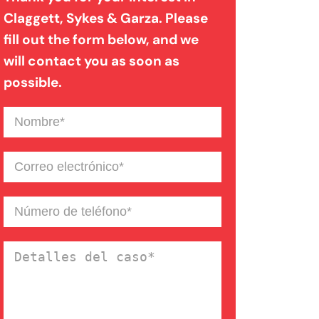
Claggett, Sykes & Garza. Please
fill out the form below, and we
Mordedura de perro
will contact you as soon as
possible.
Negligencia médica
Nombre
(Required)
Noticias de la Firma
Correo
electrónico
(Required)
Un blog de derecho de
Número
de
Connecticut
teléfono
(Required)
Detalles
del
caso
(Required)