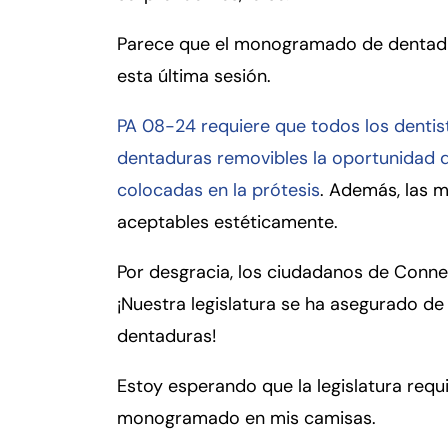
er
so
Parece que el monogramado de dentadur
n
esta última sesión.
al
Inj
PA 08-24 requiere que todos los dentis
ur
y
dentaduras removibles la oportunidad de
d
colocadas en la prótesis
. Además, las 
e
aceptables estéticamente.
C
o
Por desgracia, los ciudadanos de Conne
n
¡Nuestra legislatura se ha asegurado d
n
ec
dentaduras!
ti
cu
Estoy esperando que la legislatura requ
t
monogramado en mis camisas.
Fa
En