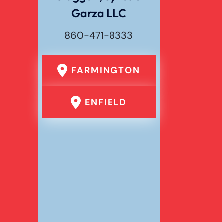
Garza LLC
860-471-8333
FARMINGTON
ENFIELD