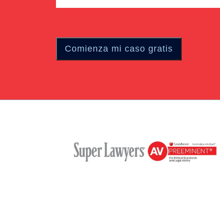
del
caso
(Required)