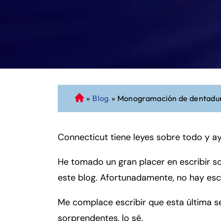
»
Blog
»
Monogramación de dentadura
A
b
o
Connecticut tiene leyes sobre todo y 
g
a
He tomado un gran placer en escribir so
d
o
este blog. Afortunadamente, no hay esc
d
e
Me complace escribir que esta última se
P
sorprendentes, lo sé.