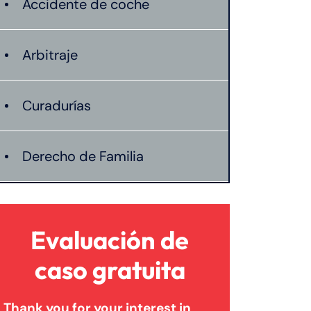
Accidente de coche
Arbitraje
Curadurías
Derecho de Familia
Lesión catastrófica
Evaluación de
Lesión por quemadura
caso gratuita
Thank you for your interest in
Leyes de Connecticut