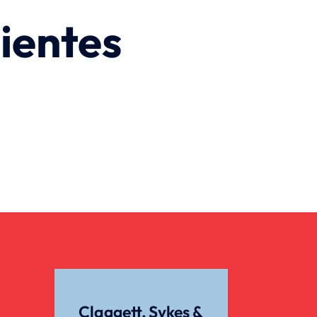
ientes
Claggett, Sykes &