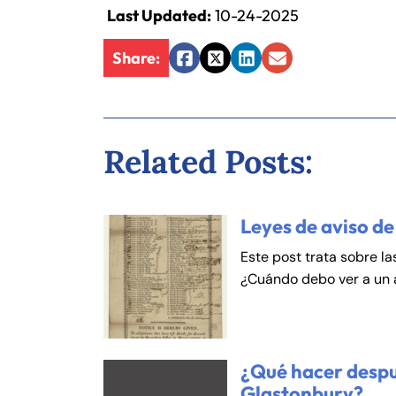
Last Updated:
10-24-2025
An
An
Share:
Mo
Mo
Facebook
Twitter
LinkedIn
Email
Tu
Tu
We
We
Related Posts:
Th
Th
Fr
Fr
Sa
Sa
Leyes de aviso de
Su
Su
Este post trata sobre la
¿Cuándo debo ver a un
¿Qué hacer despu
Glastonbury?