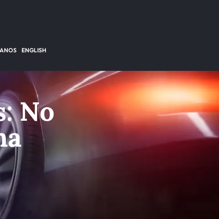
TANOS
ENGLISH
: No
na