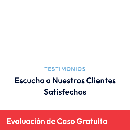
Lesión por quemadura
Leyes de Connecticut
Mordedura de perro
TESTIMONIOS
Negligencia médica
Escucha a Nuestros Clientes
Satisfechos
Noticias de la Firma
Un blog de derecho de Connecticut
Evaluación de Caso Gratuita