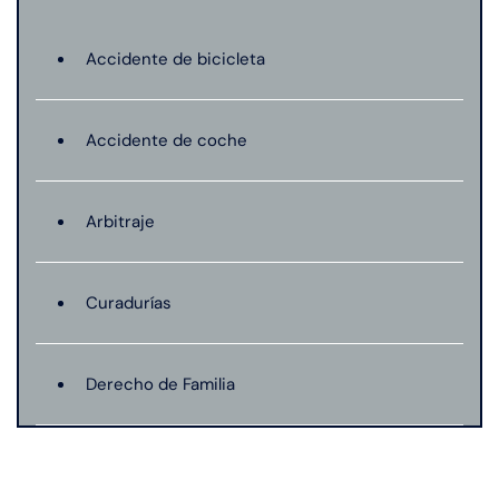
Accidente de bicicleta
Accidente de coche
Arbitraje
Curadurías
Derecho de Familia
Lesión catastrófica