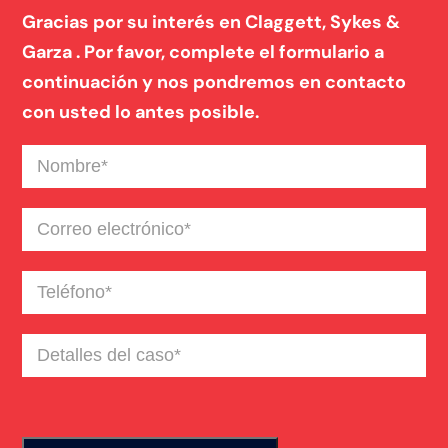
Gracias por su interés en Claggett, Sykes &
Garza . Por favor, complete el formulario a
continuación y nos pondremos en contacto
con usted lo antes posible.
Nombre
(Required)
Correo
electrónico
(Required)
Teléfono
(Required)
Detalles
del
caso
(Required)