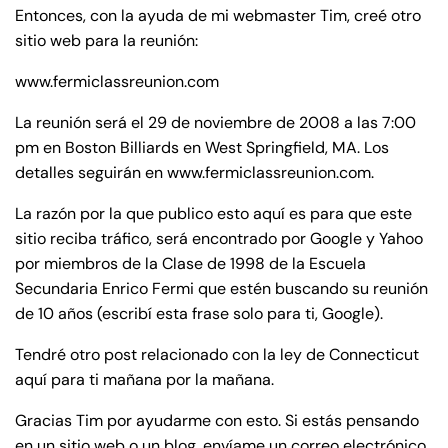
de
Entonces, con la ayuda de mi webmaster Tim, creé otro
C
sitio web para la reunión:
on
www.fermiclassreunion.com
ne
cti
La reunión será el 29 de noviembre de 2008 a las 7:00
cu
pm en Boston Billiards en West Springfield, MA. Los
t
detalles seguirán en www.fermiclassreunion.com.
La razón por la que publico esto aquí es para que este
sitio reciba tráfico, será encontrado por Google y Yahoo
por miembros de la Clase de 1998 de la Escuela
Secundaria Enrico Fermi que estén buscando su reunión
de 10 años (escribí esta frase solo para ti, Google).
Tendré otro post relacionado con la ley de Connecticut
aquí para ti mañana por la mañana.
Gracias Tim por ayudarme con esto. Si estás pensando
en un sitio web o un blog, envíame un correo electrónico