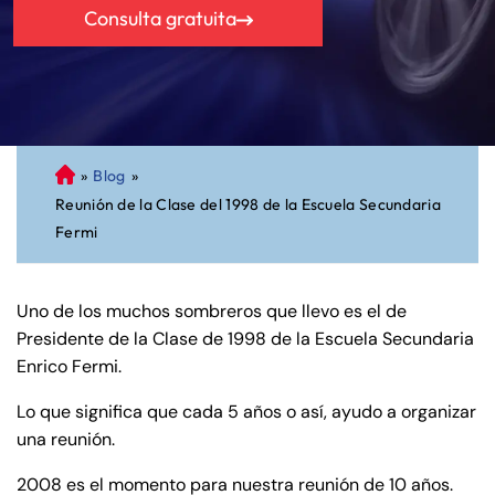
Consulta gratuita
»
Blog
»
A
Reunión de la Clase del 1998 de la Escuela Secundaria
bo
Fermi
ga
do
de
Uno de los muchos sombreros que llevo es el de
Pe
Presidente de la Clase de 1998 de la Escuela Secundaria
rs
Enrico Fermi.
on
al
Lo que significa que cada 5 años o así, ayudo a organizar
Inj
una reunión.
ur
y
2008 es el momento para nuestra reunión de 10 años.