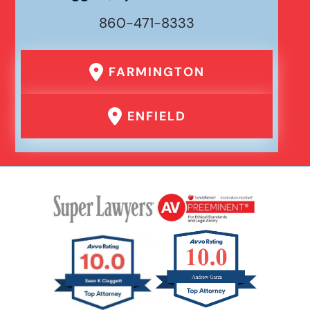
860-471-8333
FARMINGTON
ENFIELD