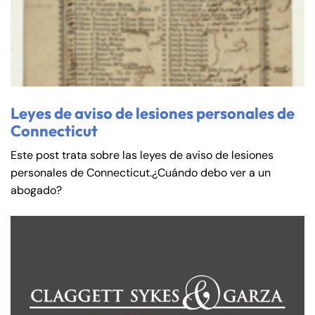
Leyes de aviso de lesiones personales de
Connecticut
Este post trata sobre las leyes de aviso de lesiones
personales de Connecticut.¿Cuándo debo ver a un
abogado?
Farmington - Hours
Enfield - Hours
Answering Service
Answering Service