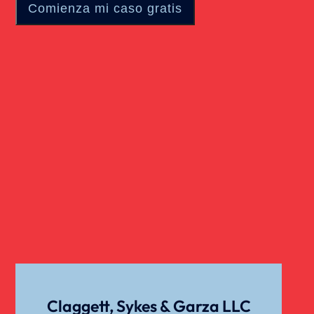
Claggett, Sykes & Garza LLC