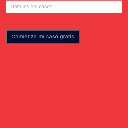
Detalles
del
caso
(Required)