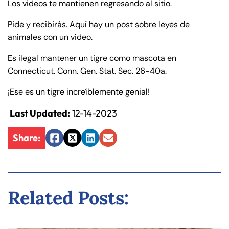
Los videos te mantienen regresando al sitio.
de
C
Pide y recibirás. Aquí hay un post sobre leyes de
on
animales con un video.
ne
Es ilegal mantener un tigre como mascota en
cti
Connecticut. Conn. Gen. Stat. Sec. 26-40a.
cu
t
¡Ese es un tigre increíblemente genial!
Last Updated:
12-14-2023
Share:
Facebook
Twitter
LinkedIn
Email
Related Posts: