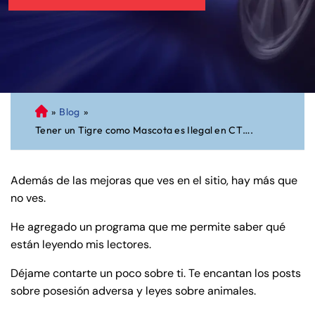
»
Blog
»
A
Tener un Tigre como Mascota es Ilegal en CT….
bo
ga
do
Además de las mejoras que ves en el sitio, hay más que
de
no ves.
Pe
rs
He agregado un programa que me permite saber qué
on
están leyendo mis lectores.
al
Inj
Déjame contarte un poco sobre ti. Te encantan los posts
ur
sobre posesión adversa y leyes sobre animales.
y