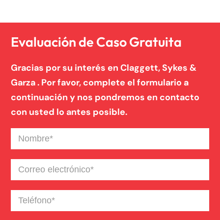
Noticias de la Firma
Un blog de derecho de Connecticut
Evaluación de Caso Gratuita
Gracias por su interés en Claggett, Sykes &
Garza . Por favor, complete el formulario a
continuación y nos pondremos en contacto
con usted lo antes posible.
Nombre
(Required)
Correo
electrónico
(Required)
Teléfono
(Required)