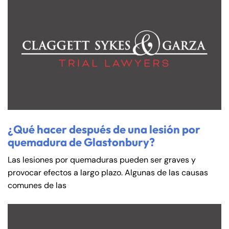
¿Qué hacer después de una lesión por
quemadura de Glastonbury?
Farmington - Hours
Enfield - Hours
Las lesiones por quemaduras pueden ser graves y
provocar efectos a largo plazo. Algunas de las causas
Answering Service
Answering Service
Office Hours
Office Hours
comunes de las
24/7
24/7
8:30 AM – 5:00
8:30 AM – 5:00
Monday
Monday
PM
PM