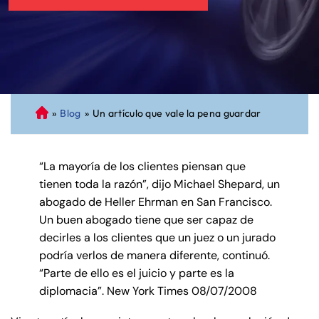
»
Blog
»
Un artículo que vale la pena guardar
A
bo
ga
“La mayoría de los clientes piensan que
do
tienen toda la razón”, dijo Michael Shepard, un
de
abogado de Heller Ehrman en San Francisco.
Pe
Un buen abogado tiene que ser capaz de
rs
decirles a los clientes que un juez o un jurado
on
podría verlos de manera diferente, continuó.
al
“Parte de ello es el juicio y parte es la
Inj
diplomacia”. New York Times 08/07/2008
ur
y