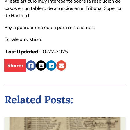
Vi este artículo muy interesante sobre la resolución de
de
casos en un tablero de anuncios en el Tribunal Superior
C
de Hartford.
on
ne
Voy a guardar una copia para mis clientes.
cti
Échale un vistazo.
cu
t
Last Updated:
10-22-2025
Share:
Facebook
Twitter
LinkedIn
Email
Related Posts: