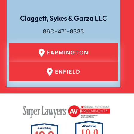
Claggett, Sykes & Garza LLC
860-471-8333
FARMINGTON
ENFIELD