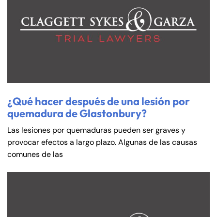
¿Qué hacer después de una lesión por
quemadura de Glastonbury?
Las lesiones por quemaduras pueden ser graves y
Farmington - Hours
Enfield - Hours
provocar efectos a largo plazo. Algunas de las causas
comunes de las
Answering Service
Answering Service
Office Hours
Office Hours
24/7
24/7
8:30 AM – 5:00
8:30 AM – 5:00
Monday
Monday
PM
PM