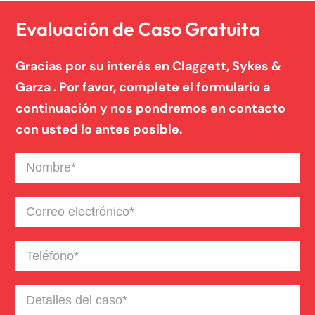
Un blog de derecho de Connecticut
Evaluación de Caso Gratuita
Gracias por su interés en Claggett, Sykes &
Garza . Por favor, complete el formulario a
continuación y nos pondremos en contacto
con usted lo antes posible.
Nombre
(Required)
Correo
electrónico
(Required)
Teléfono
(Required)
Detalles
del