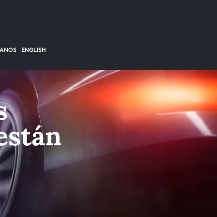
TANOS
ENGLISH
s
están