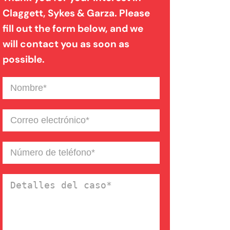
Claggett, Sykes & Garza. Please
fill out the form below, and we
Mordedura de perro
will contact you as soon as
possible.
Negligencia médica
Nombre
(Required)
Noticias de la Firma
Correo
electrónico
(Required)
Un blog de derecho de
Número
de
Connecticut
teléfono
(Required)
Detalles
del
caso
(Required)