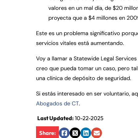
er
valores en un mal día, de $20 millo
so
n
proyecta que a $4 millones en 200
al
Inj
Este es un problema significativo porq
ur
servicios vitales está aumentando.
y
d
Voy a llamar a Statewide Legal Service
e
creo que pueda tomar un caso, pero tal
C
una clínica de depósito de seguridad.
o
n
Si estás interesado en ser voluntario, aq
n
ec
Abogados de CT
.
ti
cu
Last Updated:
10-22-2025
t
Fa
En
Share:
Facebook
Twitter
LinkedIn
Email