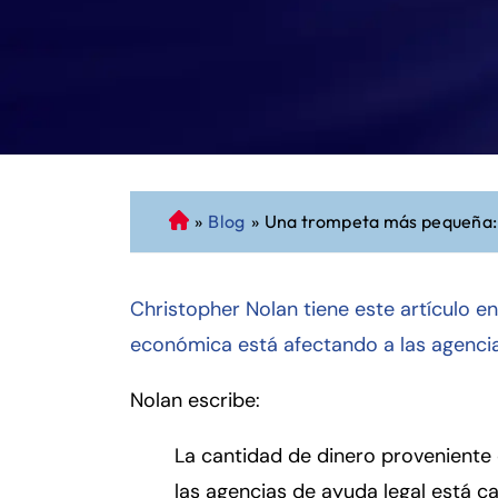
»
Blog
»
Una trompeta más pequeña: l
A
b
o
Christopher Nolan tiene este artículo e
g
a
económica está afectando a las agencia
d
o
Nolan escribe:
d
e
La cantidad de dinero proveniente 
P
las agencias de ayuda legal está 