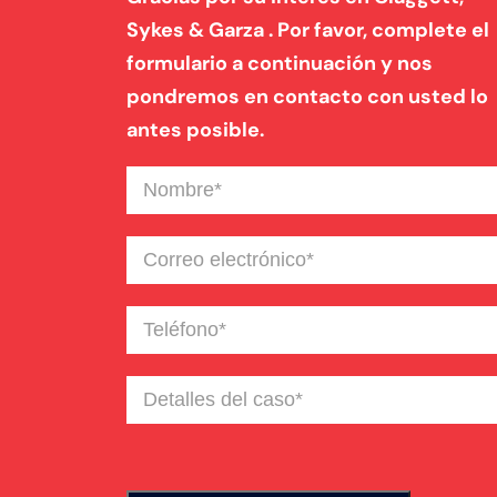
Sykes & Garza . Por favor, complete el
formulario a continuación y nos
pondremos en contacto con usted lo
antes posible.
Nombre
(Required)
Correo
electrónico
(Required)
Teléfono
(Required)
Detalles
del
caso
(Required)