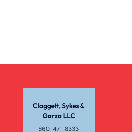
Claggett, Sykes &
Garza LLC
860-471-8333