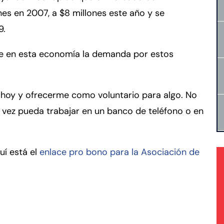
nes en 2007, a $8 millones este año y se
9.
ue en esta economía la demanda por estos
s hoy y ofrecerme como voluntario para algo. No
 vez pueda trabajar en un banco de teléfono o en
uí está el
enlace pro bono para la Asociación de
rmington - Hours
field - Hours