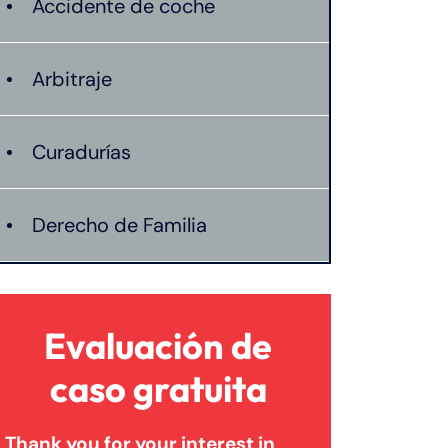
Accidente de coche
Arbitraje
Curadurías
Derecho de Familia
Lesión catastrófica
Evaluación de
Lesión por quemadura
caso gratuita
Thank you for your interest in
Leyes de Connecticut