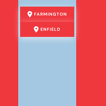
FARMINGTON
ENFIELD