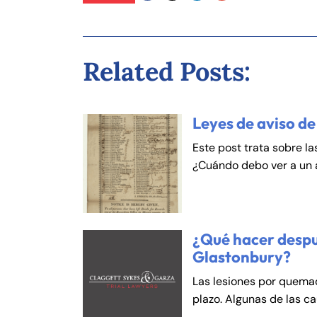
An
An
Mo
Mo
Tu
Tu
Related Posts:
We
We
Th
Th
Leyes de aviso de
Fr
Fr
Este post trata sobre la
Sa
Sa
¿Cuándo debo ver a un
Su
Su
¿Qué hacer despu
Glastonbury?
Las lesiones por quema
plazo. Algunas de las c