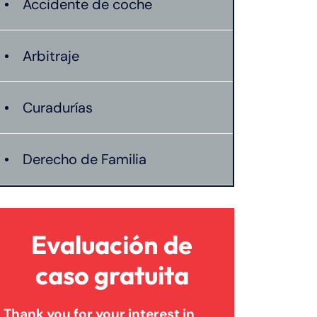
Accidente de coche
Arbitraje
Curadurías
Derecho de Familia
Lesión catastrófica
Evaluación de
Lesión por quemadura
caso gratuita
Thank you for your interest in
Leyes de Connecticut