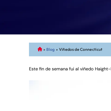
»
Blog
»
Viñedos de Connecticut
A
b
o
Este fin de semana fui al viñedo Haight-
g
a
d
o
d
e
P