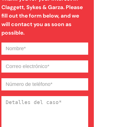
Claggett, Sykes & Garza. Please
fill out the form below, and we
Mordedura de perro
will contact you as soon as
possible.
Negligencia médica
Nombre
(Required)
Noticias de la Firma
Correo
electrónico
(Required)
Un blog de derecho de
Número
de
Connecticut
teléfono
(Required)
Detalles
del
caso
(Required)