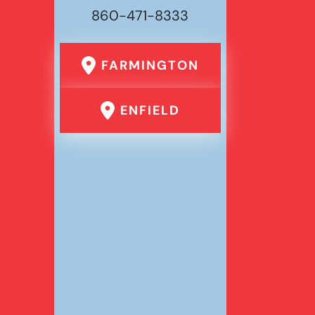
860-471-8333
FARMINGTON
ENFIELD