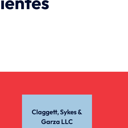
ientes
Claggett, Sykes &
Garza LLC