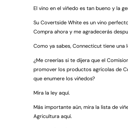
El vino en el viñedo es tan bueno y la g
Fa
En
Su Covertside White es un vino perfect
Compra ahora y me agradecerás despu
An
An
Mo
Mo
Como ya sabes, Connecticut tiene una l
Tu
Tu
We
We
¿Me creerías si te dijera que el Comisi
Th
Th
promover los productos agrícolas de C
Fr
Fr
que enumere los viñedos?
Sa
Sa
Mira la ley aquí.
Su
Su
Más importante aún, mira la lista de v
Agricultura aquí.