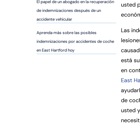
er
El papel de un abogado en la recuperación
usted 
so
de indemnizaciones después de un
económ
n
accidente vehicular
al
Las ind
Inj
Aprenda más sobre las posibles
lesion
ur
indemnizaciones por accidentes de coche
y
causada
en East Hartford hoy
d
está su
e
en con
C
o
East Ha
n
ayudarl
n
de coch
ec
usted y
ti
cu
necesit
t