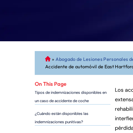
»
Abogado de Lesiones Personales de
A
Accidente de automóvil de East Hartfor
b
o
g
On This Page
a
Los acc
Tipos de indemnizaciones disponibles en
d
extensa
un caso de accidente de coche
o
rehabil
d
¿Cuándo están disponibles las
interfi
e
indemnizaciones punitivas?
P
pérdida