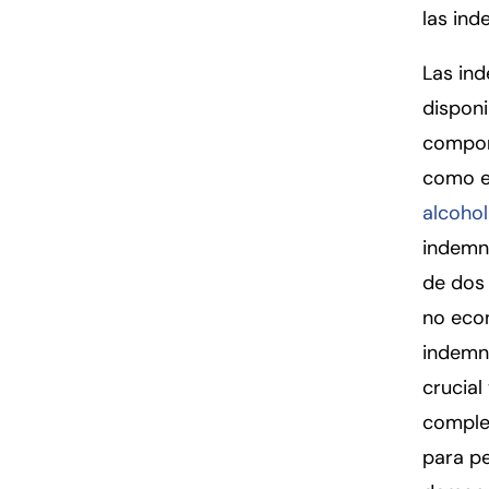
las in
Las in
disponi
comport
como e
alcohol
indemni
de dos
no econ
indemni
crucial
comple
para pe