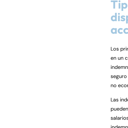
Tip
dis
Fa
En
acc
An
An
Mo
Mo
Los pri
Tu
Tu
en un c
We
We
indemn
Th
Th
seguro
Fr
Fr
no eco
Sa
Sa
Su
Su
Las in
pueden 
salario
indemn