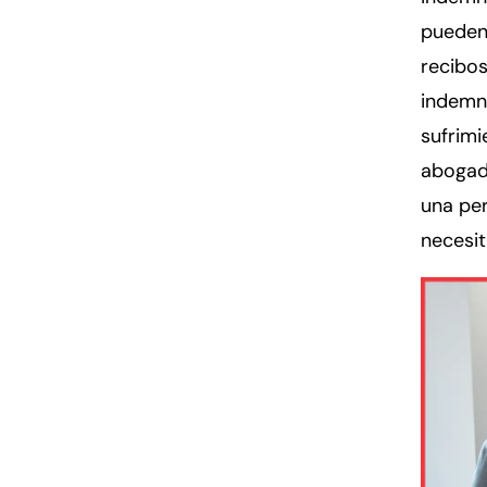
pueden 
recibos
indemni
sufrimi
abogad
una per
necesit