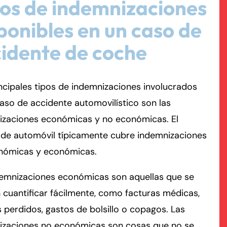
os de indemnizaciones
ponibles en un caso de
rmington - Hours
field - Hours
idente de coche
swering Service 24/7
swering Service 24/7
Office Hours
Office Hours
nday
nday
8:30 AM – 5:00 PM
8:30 AM – 5:00 PM
ncipales tipos de indemnizaciones involucrados
esday
esday
8:30 AM – 5:00 PM
8:30 AM – 5:00 PM
aso de accidente automovilístico son las
dnesday
dnesday
8:30 AM – 5:00 PM
8:30 AM – 5:00 PM
izaciones económicas y no económicas. El
ursday
ursday
8:30 AM – 5:00 PM
8:30 AM – 5:00 PM
 de automóvil típicamente cubre indemnizaciones
iday
iday
8:30 AM – 5:00 PM
8:30 AM – 5:00 PM
nómicas y económicas.
turday
turday
Closed
Closed
nday
nday
Closed
Closed
demnizaciones económicas son aquellas que se
cuantificar fácilmente, como facturas médicas,
s perdidos, gastos de bolsillo o copagos. Las
izaciones no económicas son cosas que no se