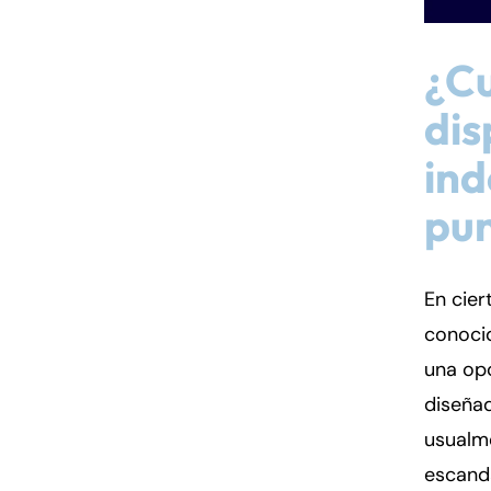
¿C
dis
in
pun
En cier
conoci
una opc
diseña
usualm
escanda