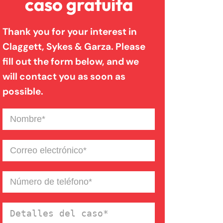
caso gratuita
Trabajadores
Thank you for your interest in
Claggett, Sykes & Garza. Please
Lesión Cerebral Traumática
fill out the form below, and we
will contact you as soon as
Lesiones Personales
possible.
Nombre
(Required)
Mordeduras De Perro
Correo
Muerte Injusta
electrónico
(Required)
Número
de
Resbalones Y Caidas
teléfono
(Required)
Detalles
del