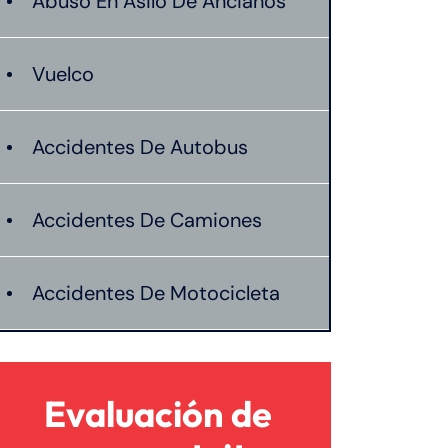
Abuso En Asilo De Ancianos
Vuelco
Accidentes De Autobus
Accidentes De Camiones
Accidentes De Motocicleta
Accidentes De Peatones
Evaluación de
Compensacion De