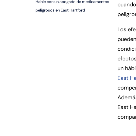
er
Hable con un abogado de medicamentos
cuando
so
peligrosos en East Hartford
peligro
n
al
Los ef
Inj
pueden 
ur
y
condici
d
efecto
e
un hábi
C
o
East Ha
n
compen
n
Además
ec
East Ha
ti
cu
compañ
t