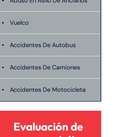
Abuso En Asilo De Ancianos
Vuelco
Accidentes De Autobus
Accidentes De Camiones
Accidentes De Motocicleta
Accidentes De Peatones
Evaluación de
Compensacion De