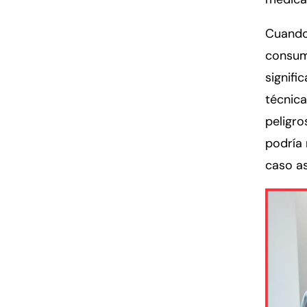
Cuando
consum
signifi
técnic
peligro
podría 
caso as