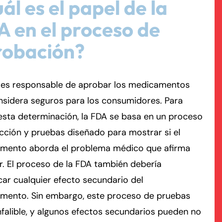
ál es el papel de la
 en el proceso de
rmington - Hours
field - Hours
robación?
swering Service 24/7
swering Service 24/7
Office Hours
Office Hours
nday
nday
8:30 AM – 5:00 PM
8:30 AM – 5:00 PM
 es responsable de aprobar los medicamentos
esday
esday
8:30 AM – 5:00 PM
8:30 AM – 5:00 PM
nsidera seguros para los consumidores. Para
dnesday
dnesday
8:30 AM – 5:00 PM
8:30 AM – 5:00 PM
sta determinación, la FDA se basa en un proceso
ursday
ursday
8:30 AM – 5:00 PM
8:30 AM – 5:00 PM
cción y pruebas diseñado para mostrar si el
iday
iday
8:30 AM – 5:00 PM
8:30 AM – 5:00 PM
mento aborda el problema médico que afirma
turday
turday
Closed
Closed
r. El proceso de la FDA también debería
nday
nday
Closed
Closed
icar cualquier efecto secundario del
mento. Sin embargo, este proceso de pruebas
nfalible, y algunos efectos secundarios pueden no