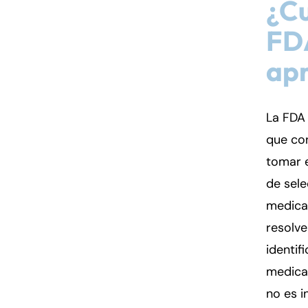
¿Cu
FDA
Fa
En
ap
An
An
Mo
Mo
La FDA
Tu
Tu
que co
We
We
tomar e
Th
Th
de sele
Fr
Fr
medica
Sa
Sa
resolve
Su
Su
identif
medica
no es i