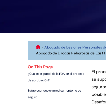
»
Abogado de Lesiones Personales de
A
Abogado de Drogas Peligrosas de East 
b
o
g
On This Page
a
El pro
¿Cuál es el papel de la FDA en el proceso
d
se sup
de aprobación?
o
seguro
d
Establecer que un medicamento no es
posible
e
seguro
P
Desafor