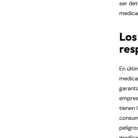
ser de
medica
Los
res
En últi
medica
garanti
empres
tienen 
consum
peligr
medica