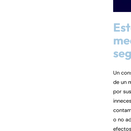
Est
me
se
Un con
de un 
por sus
inneces
contam
o no ad
efectos