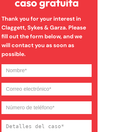
caso gratuita
Trabajadores
Thank you for your interest in
Claggett, Sykes & Garza. Please
Lesión Cerebral Traumática
fill out the form below, and we
will contact you as soon as
Lesiones Personales
possible.
Nombre
(Required)
Mordeduras De Perro
Correo
Muerte Injusta
electrónico
(Required)
Número
de
Resbalones Y Caidas
teléfono
(Required)
Detalles
del