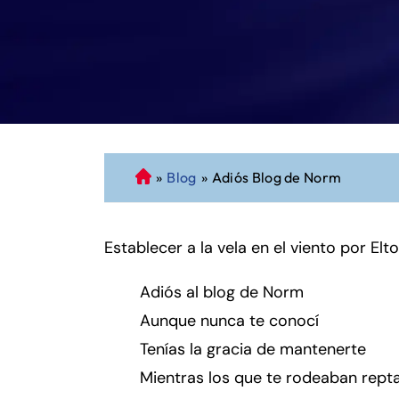
»
Blog
»
Adiós Blog de Norm
A
b
o
Establecer a la vela en el viento por Elt
g
a
d
Adiós al blog de Norm
o
Aunque nunca te conocí
d
Tenías la gracia de mantenerte
e
Mientras los que te rodeaban rept
P