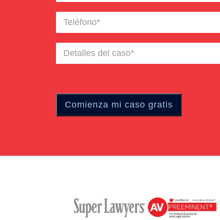
electrónico
(Required)
Teléfono
(Required)
Detalles
del
caso
(Required)