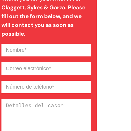
Claggett, Sykes & Garza. Please
fill out the form below, and we
Mordedura de perro
will contact you as soon as
possible.
Negligencia médica
Nombre
(Required)
Noticias de la Firma
Correo
electrónico
(Required)
Un blog de derecho de
Número
de
Connecticut
teléfono
(Required)
Detalles
del
caso
(Required)