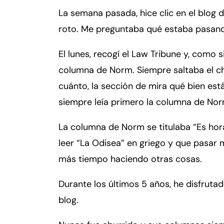
er
La semana pasada, hice clic en el blog 
so
n
roto. Me preguntaba qué estaba pasan
al
Inj
El lunes, recogí el Law Tribune y, como s
ur
columna de Norm. Siempre saltaba el c
y
cuánto, la sección de mira qué bien está
d
siempre leía primero la columna de Nor
e
C
La columna de Norm se titulaba “Es hora
o
n
leer “La Odisea” en griego y que pasar
n
más tiempo haciendo otras cosas.
ec
ti
Durante los últimos 5 años, he disfru
cu
blog.
t