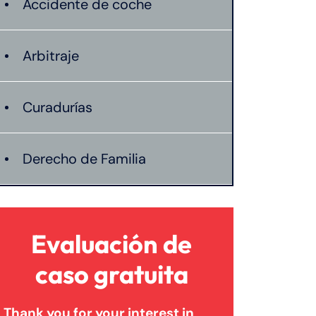
Accidente de coche
Arbitraje
Curadurías
Derecho de Familia
Lesión catastrófica
Evaluación de
Lesión por quemadura
caso gratuita
Thank you for your interest in
Leyes de Connecticut