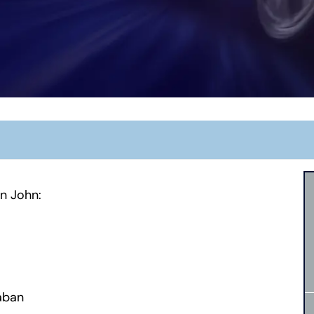
on John:
aban