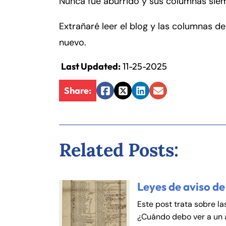
Nunca fue aburrido y sus columnas siem
Fa
En
Extrañaré leer el blog y las columnas d
An
An
nuevo.
Mo
Mo
Last Updated:
11-25-2025
Tu
Tu
We
We
Share:
Facebook
Twitter
LinkedIn
Email
Th
Th
Fr
Fr
Sa
Sa
Related Posts:
Su
Su
Leyes de aviso de
Este post trata sobre la
¿Cuándo debo ver a un