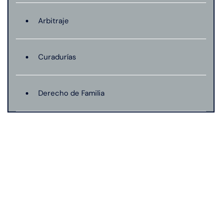
Arbitraje
Curadurías
Derecho de Familia
Lesión catastrófica
Lesión por quemadura
Leyes de Connecticut