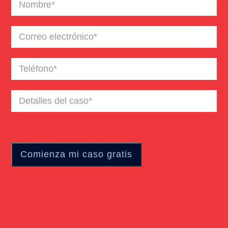
Nombre
(Required)
Correo
electrónico
(Required)
Teléfono
(Required)
Detalles
del
caso
(Required)