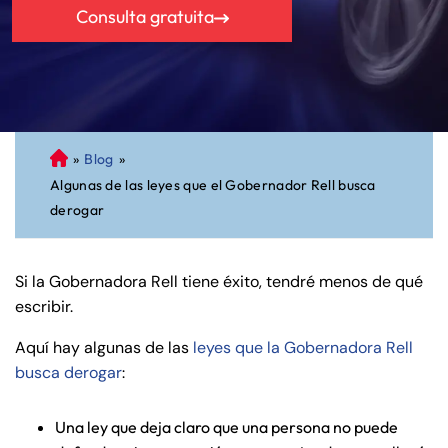
Consulta gratuita
»
Blog
»
A
Algunas de las leyes que el Gobernador Rell busca
bo
derogar
ga
do
de
Si la Gobernadora Rell tiene éxito, tendré menos de qué
Pe
escribir.
rs
on
Aquí hay algunas de las
leyes que la Gobernadora Rell
al
busca derogar
:
Inj
ur
Una ley que deja claro que una persona no puede
y