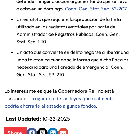
defender ninguna acción argumentando que se llevó
de
a cabo en un domingo.
Conn. Gen. Stat. Sec. 52-207
.
C
on
Un estatuto que requiere la aprobación de la tinta
ne
utilizada en los registros estatales por parte del
cti
Administrador de Registros Públicos. Conn. Gen.
cu
Stat. Sec. 1-10.
t
Un acto que convierte en delito negarse a liberar una
línea telefónica cuando se informa que dicha línea es
necesaria para una llamada de emergencia. Conn.
Gen. Stat. Sec. 53-210.
Lo interesante es que la Gobernadora Rell no está
buscando
derogar una de las leyes que realmente
podría ahorrarle al estado algunos fondos
.
Last Updated:
10-22-2025
Share: