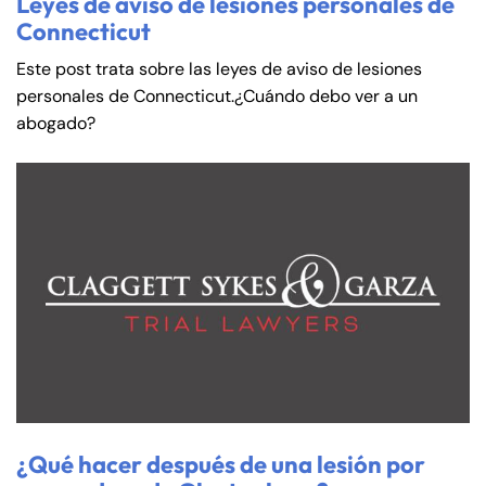
Leyes de aviso de lesiones personales de
Connecticut
Este post trata sobre las leyes de aviso de lesiones
personales de Connecticut.¿Cuándo debo ver a un
abogado?
Farmington - Hours
Enfield - Hours
Answering Service
Answering Service
Office Hours
Office Hours
24/7
24/7
¿Qué hacer después de una lesión por