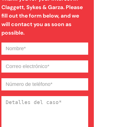
Claggett, Sykes & Garza. Please
fill out the form below, and we
Mordedura de perro
will contact you as soon as
possible.
Negligencia médica
Nombre
(Required)
Noticias de la Firma
Correo
electrónico
(Required)
Un blog de derecho de
Número
de
Connecticut
teléfono
(Required)
Detalles
del
caso
(Required)