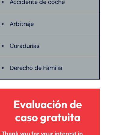
Accidente de coche
Arbitraje
Curadurías
Derecho de Familia
Lesión catastrófica
Evaluación de
Lesión por quemadura
caso gratuita
Thank you for your interest in
Leyes de Connecticut