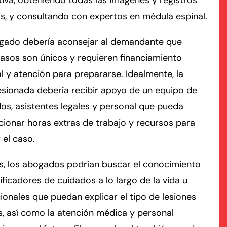
iva, obteniendo todas las imágenes y registros
, y consultando con expertos en médula espinal.
rmington - Hours
field - Hours
gado debería aconsejar al demandante que
asos son únicos y requieren financiamiento
swering Service 24/7
swering Service 24/7
Office Hours
Office Hours
l y atención para prepararse. Idealmente, la
nday
nday
8:30 AM – 5:00 PM
8:30 AM – 5:00 PM
esionada debería recibir apoyo de un equipo de
esday
esday
8:30 AM – 5:00 PM
8:30 AM – 5:00 PM
s, asistentes legales y personal que pueda
dnesday
dnesday
8:30 AM – 5:00 PM
8:30 AM – 5:00 PM
ionar horas extras de trabajo y recursos para
ursday
ursday
8:30 AM – 5:00 PM
8:30 AM – 5:00 PM
 el caso.
iday
iday
8:30 AM – 5:00 PM
8:30 AM – 5:00 PM
turday
turday
Closed
Closed
, los abogados podrían buscar el conocimiento
nday
nday
Closed
Closed
ificadores de cuidados a lo largo de la vida u
onales que puedan explicar el tipo de lesiones
s, así como la atención médica y personal