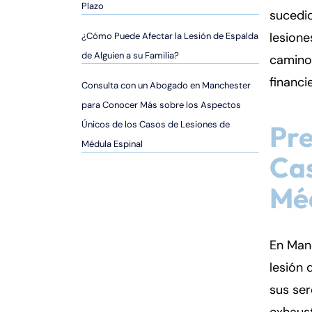
er
Plazo
sucedi
so
lesione
¿Cómo Puede Afectar la Lesión de Espalda
n
al
de Alguien a su Familia?
camino 
Inj
financi
Consulta con un Abogado en Manchester
ur
para Conocer Más sobre los Aspectos
y
d
Únicos de los Casos de Lesiones de
Pr
e
Médula Espinal
Cas
C
o
Méd
n
n
ec
En Man
ti
cu
lesión
t
sus ser