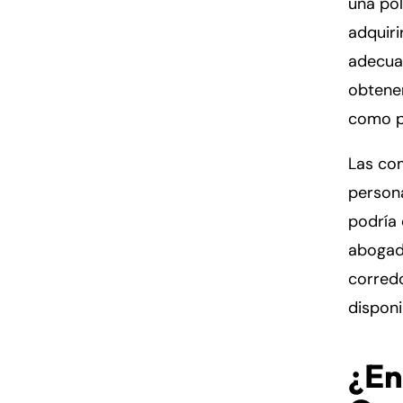
una pól
adquiri
adecua
obtene
como pa
Las co
persona
podría 
abogad
corredo
disponi
¿En