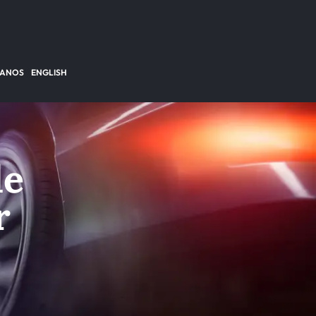
TANOS
ENGLISH
de
r