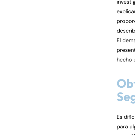
investi
explica
proporc
describ
El dema
present
hecho e
Obt
Seg
Es difí
para al