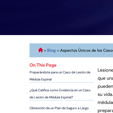
»
Blog
»
Aspectos Únicos de los Cas
A
b
o
On This Page
g
Lesione
Preparándote para un Caso de Lesión de
a
que una
Médula Espinal
d
pueden 
o
¿Qué Califica como Evidencia en un Caso
su vida
d
de Lesión de Médula Espinal?
e
médula
P
Obtención de un Plan de Seguro a Largo
prepara