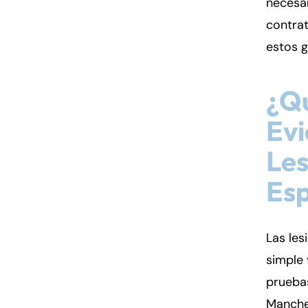
necesar
contrat
estos g
¿Qu
Evi
Les
Esp
Las les
simple 
prueba
Manches