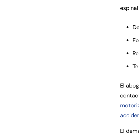
espinal
De
Fo
Re
Te
El abo
contact
motori
acciden
El dema