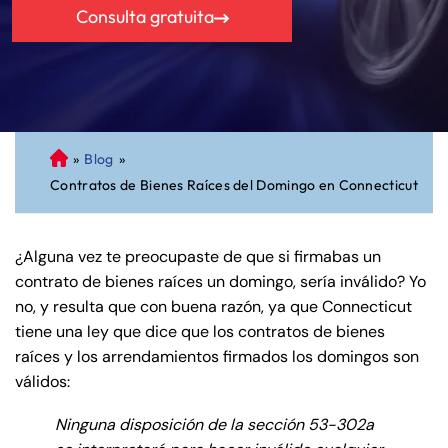
Consulta gratuita
»
Blog
»
A
Contratos de Bienes Raíces del Domingo en Connecticut
bo
ga
do
¿Alguna vez te preocupaste de que si firmabas un
de
contrato de bienes raíces un domingo, sería inválido? Yo
Pe
no, y resulta que con buena razón, ya que Connecticut
rs
tiene una ley que dice que los contratos de bienes
on
raíces y los arrendamientos firmados los domingos son
al
válidos:
Inj
ur
Ninguna disposición de la sección 53-302a
y