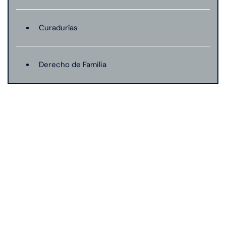
Curadurías
Derecho de Familia
Lesión catastrófica
Lesión por quemadura
Leyes de Connecticut
Mordedura de perro