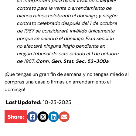
se interpretará para hacer inválido cualquier
de
contrato para la venta o arrendamiento de
C
bienes raíces celebrado el domingo, y ningún
on
contrato celebrado después del 1 de octubre
ne
de 1967 se considerará inválido únicamente
cti
porque se celebró el domingo. Esta sección
cu
no afectará ninguna litigio pendiente en
t
ningún tribunal de este estado el 1 de octubre
de 1967.
Conn. Gen. Stat. Sec. 53-300a
¡Que tengas un gran fin de semana y no tengas miedo si
compras una casa o firmas un arrendamiento el
domingo!
Last Updated:
10-23-2025
Share:
Facebook
Twitter
LinkedIn
Email