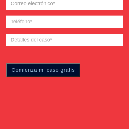
Correo
electrónico
(Required)
Teléfono
(Required)
Detalles
del
caso
(Required)