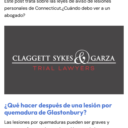
Este post trata sobre las leyes de aviso de lesiones
personales de Connecticut.¿Cuándo debo ver a un
abogado?
Farmington - Hours
Enfield - Hours
¿Qué hacer después de una lesión por
Answering Service
Answering Service
quemadura de Glastonbury?
Office Hours
Office Hours
24/7
24/7
Las lesiones por quemaduras pueden ser graves y
8:30 AM – 5:00
8:30 AM – 5:00