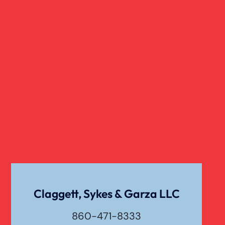
Claggett, Sykes & Garza LLC
860-471-8333