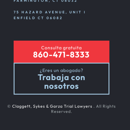
FARMINGTON, CT 06032
75 HAZARD AVENUE, UNIT I
ENFIELD CT 06082
Consulta gratuita
860-471-8333
¿Eres un abogado?
Trabaja con
nosotros
©
Claggett, Sykes & Garza Trial Lawyers
. All Rights
Reserved.