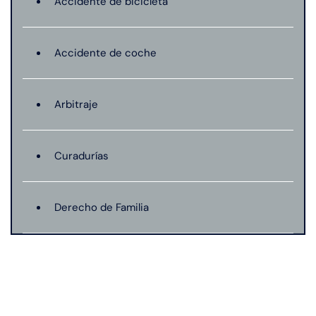
Accidente de bicicleta
Accidente de coche
Arbitraje
Curadurías
Derecho de Familia
Lesión catastrófica
Lesión por quemadura