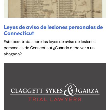
PM
PM
8:30 AM – 5:00
8:30 AM – 5:00
Thursday
Thursday
PM
PM
8:30 AM – 5:00
8:30 AM – 5:00
Leyes de aviso de lesiones personales de
Friday
Friday
PM
PM
Connecticut
Saturday
Saturday
Closed
Closed
Este post trata sobre las leyes de aviso de lesiones
Sunday
Sunday
Closed
Closed
personales de Connecticut.¿Cuándo debo ver a un
abogado?