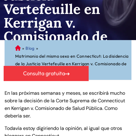
Vertefeuille en
Kerrigan v.
Comisionado de
Salud Pública
»
Blog
»
A
Matrimonio del mismo sexo en Connecticut: La disidencia
bo
de la Justicia Vertefeuille en Kerrigan v. Comisionado de
ga
Salud Pública
do
Consulta gratuita
de
Pe
En las próximas semanas y meses, se escribirá mucho
rs
sobre la decisión de la Corte Suprema de Connecticut
on
en Kerrigan v. Comisionado de Salud Pública. Como
al
debería ser.
Inj
ur
Todavía estoy digiriendo la opinión, al igual que otros
y
bloggers en Connecticut.