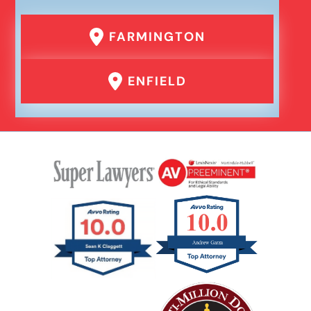
FARMINGTON
ENFIELD