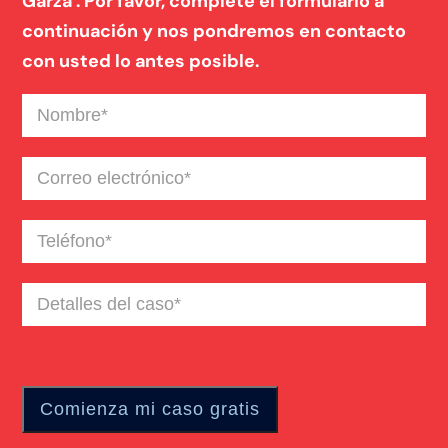
Garza . Por favor, complete el formulario a
continuación y nos pondremos en contacto
con usted lo antes posible.
Nombre
(Required)
Correo
electrónico
(Required)
Teléfono
(Required)
Detalles
del
caso
(Required)