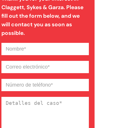
Claggett, Sykes & Garza. Please
fill out the form below, and we
Mordedura de perro
will contact you as soon as
possible.
Negligencia médica
Nombre
(Required)
Noticias de la Firma
Correo
electrónico
(Required)
Un blog de derecho de
Número
de
Connecticut
teléfono
(Required)
Detalles
del
caso
(Required)