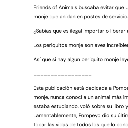
er
Friends of Animals buscaba evitar que U
so
n
monje que anidan en postes de servicio
al
Inj
¿Sabías que es ilegal importar o libera
ur
y
Los periquitos monje son aves increíble
d
e
Así que si hay algún periquito monje l
C
o
_________________
n
n
Esta publicación está dedicada a Pompe
ec
monje, nunca conocí a un animal más in
ti
estaba estudiando, voló sobre su libro 
cu
Lamentablemente, Pompeyo dio su últim
t
tocar las vidas de todos los que lo con
Fa
En