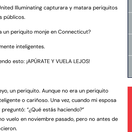
nited Illuminating capturara y matara periquitos
s públicos.
r a un periquito monje en Connecticut?
mente inteligentes.
eyendo esto: ¡APÚRATE Y VUELA LEJOS!
yo, un periquito. Aunque no era un periquito
teligente o cariñoso. Una vez, cuando mi esposa
y preguntó: “¿Qué estás haciendo?”
o vuelo en noviembre pasado, pero no antes de
ocieron.
rmington - Hours
field - Hours