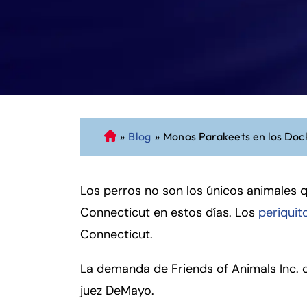
»
Blog
»
Monos Parakeets en los Doc
A
b
o
Los perros no son los únicos animales 
g
a
Connecticut en estos días. Los
periquit
d
Connecticut.
o
d
La demanda de Friends of Animals Inc. c
e
juez DeMayo.
P