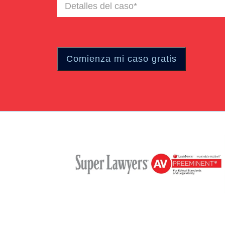
Detalles
del
caso
(Required)