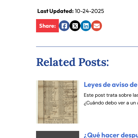
Last Updated:
10-24-2025
An
An
Mo
Mo
Share:
Facebook
Twitter
LinkedIn
Email
Tu
Tu
We
We
Th
Th
Related Posts:
Fr
Fr
Sa
Sa
Leyes de aviso de
Su
Su
Este post trata sobre la
¿Cuándo debo ver a un
¿Qué hacer despu