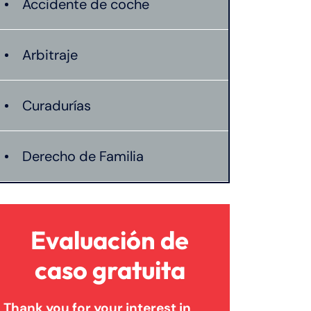
Accidente de coche
Arbitraje
Curadurías
Derecho de Familia
Lesión catastrófica
Evaluación de
Lesión por quemadura
caso gratuita
Thank you for your interest in
Leyes de Connecticut