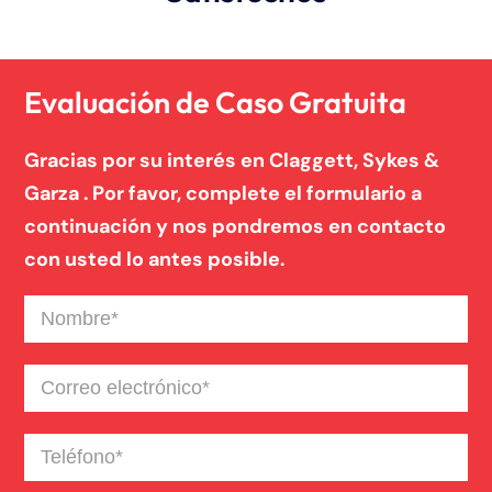
Noticias de la Firma
Un blog de derecho de Connecticut
Evaluación de Caso Gratuita
Gracias por su interés en Claggett, Sykes &
Garza . Por favor, complete el formulario a
continuación y nos pondremos en contacto
con usted lo antes posible.
Nombre
(Required)
Correo
electrónico
(Required)
Teléfono
(Required)