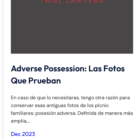
de
C
on
ne
cti
cu
t
Adverse Possession: Las Fotos
Que Prueban
En caso de que lo necesitaras, tengo otra razón para
conservar esas antiguas fotos de los pícnic
familiares: posesión adversa. Definida de manera más
amplia,...
Dec 2023