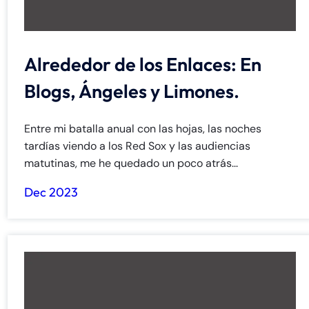
8:30 AM – 5:00
8:30 AM – 5:00
Wednesday
Wednesday
PM
PM
Alrededor de los Enlaces: En
8:30 AM – 5:00
8:30 AM – 5:00
Thursday
Thursday
PM
PM
Blogs, Ángeles y Limones.
8:30 AM – 5:00
8:30 AM – 5:00
Friday
Friday
PM
PM
Entre mi batalla anual con las hojas, las noches
Saturday
Saturday
Closed
Closed
tardías viendo a los Red Sox y las audiencias
matutinas, me he quedado un poco atrás...
Sunday
Sunday
Closed
Closed
Dec 2023