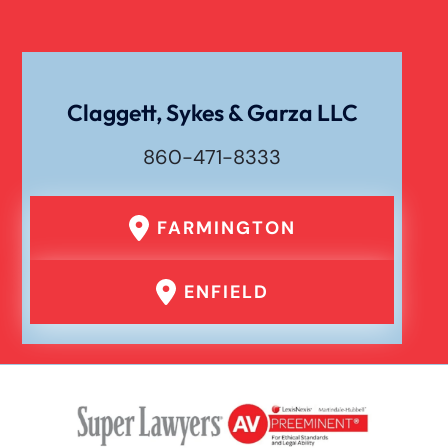
Claggett, Sykes & Garza LLC
860-471-8333
FARMINGTON
ENFIELD