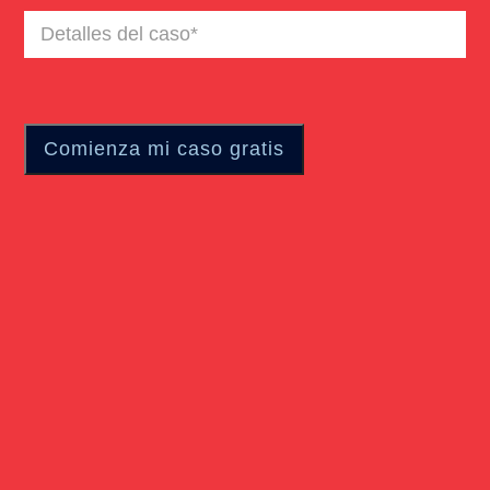
Detalles
del
caso
(Required)