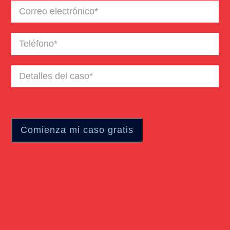
Correo
electrónico
(Required)
Teléfono
(Required)
Detalles
del
caso
(Required)