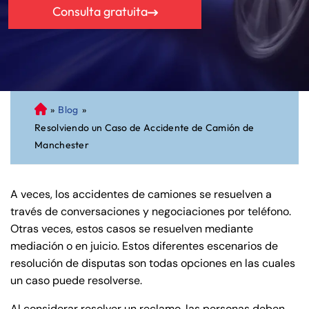
Consulta gratuita
»
Blog
»
A
Resolviendo un Caso de Accidente de Camión de
bo
Manchester
ga
do
de
A veces, los accidentes de camiones se resuelven a
Pe
través de conversaciones y negociaciones por teléfono.
rs
Otras veces, estos casos se resuelven mediante
on
mediación o en juicio. Estos diferentes escenarios de
al
resolución de disputas son todas opciones en las cuales
Inj
un caso puede resolverse.
ur
y
Al considerar resolver un reclamo, las personas deben