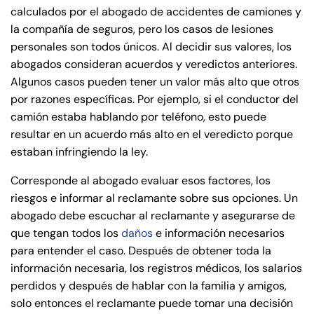
calculados por el abogado de accidentes de camiones y
la compañía de seguros, pero los casos de lesiones
Farmington - Hours
Enfield - Hours
personales son todos únicos. Al decidir sus valores, los
abogados consideran acuerdos y veredictos anteriores.
Answering Service
Answering Service
Algunos casos pueden tener un valor más alto que otros
Office Hours
Office Hours
24/7
24/7
por razones específicas. Por ejemplo, si el conductor del
camión estaba hablando por teléfono, esto puede
8:30 AM – 5:00
8:30 AM – 5:00
Monday
Monday
resultar en un acuerdo más alto en el veredicto porque
PM
PM
estaban infringiendo la ley.
8:30 AM – 5:00
8:30 AM – 5:00
Tuesday
Tuesday
Corresponde al abogado evaluar esos factores, los
PM
PM
riesgos e informar al reclamante sobre sus opciones. Un
8:30 AM – 5:00
8:30 AM – 5:00
Wednesday
Wednesday
abogado debe escuchar al reclamante y asegurarse de
PM
PM
que tengan todos los
daños
e información necesarios
8:30 AM – 5:00
8:30 AM – 5:00
para entender el caso. Después de obtener toda la
Thursday
Thursday
PM
PM
información necesaria, los registros médicos, los salarios
perdidos y después de hablar con la familia y amigos,
8:30 AM – 5:00
8:30 AM – 5:00
Friday
Friday
solo entonces el reclamante puede tomar una decisión
PM
PM