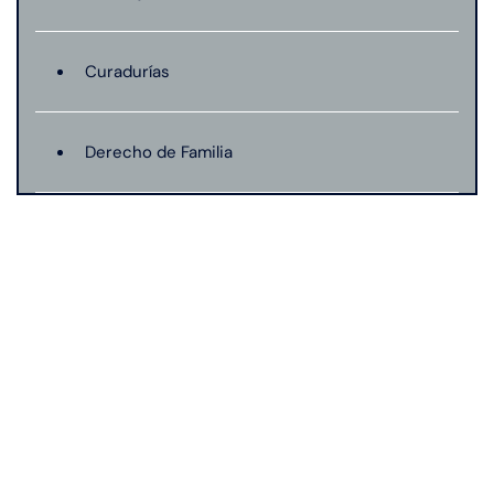
Curadurías
Derecho de Familia
Lesión catastrófica
Lesión por quemadura
Leyes de Connecticut
Mordedura de perro