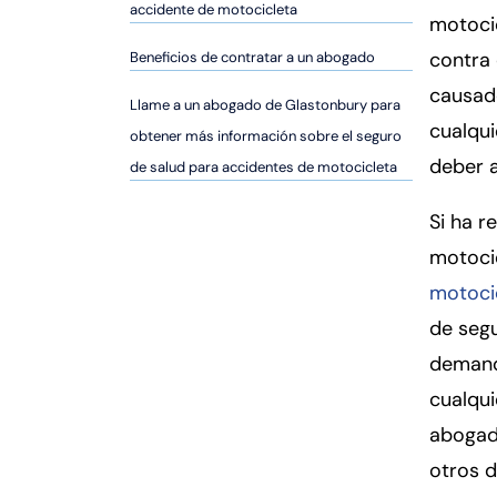
er
accidente de motocicleta
motoci
so
contra 
Beneficios de contratar a un abogado
n
al
causad
Llame a un abogado de Glastonbury para
Inj
cualqu
obtener más información sobre el seguro
ur
deber 
de salud para accidentes de motocicleta
y
d
Si ha r
e
C
motoci
o
motoci
n
de segu
n
demand
ec
ti
cualqui
cu
abogad
t
otros 