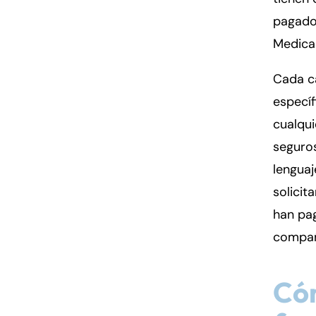
pagados
Medica
Cada ca
específ
cualqui
seguros
lenguaj
solicit
han pag
compañí
Có