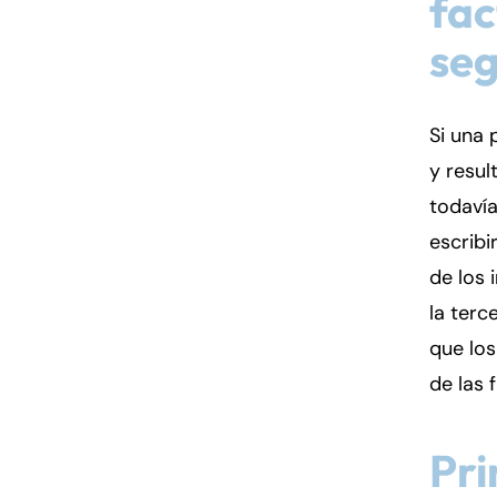
fac
se
Si una 
y resul
todavía
escribi
de los
la terc
que los
de las 
Pri