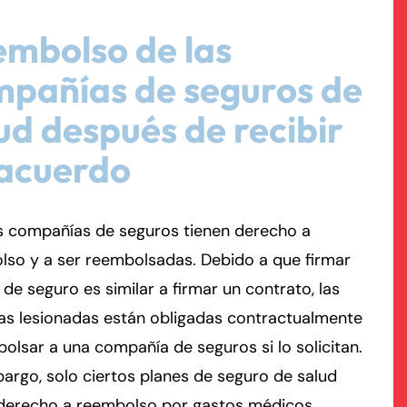
mbolso de las
rmington - Hours
field - Hours
pañías de seguros de
swering Service 24/7
swering Service 24/7
Office Hours
Office Hours
ud después de recibir
nday
nday
8:30 AM – 5:00 PM
8:30 AM – 5:00 PM
 acuerdo
esday
esday
8:30 AM – 5:00 PM
8:30 AM – 5:00 PM
dnesday
dnesday
8:30 AM – 5:00 PM
8:30 AM – 5:00 PM
ursday
ursday
8:30 AM – 5:00 PM
8:30 AM – 5:00 PM
s compañías de seguros tienen derecho a
iday
iday
8:30 AM – 5:00 PM
8:30 AM – 5:00 PM
lso y a ser reembolsadas. Debido a que firmar
turday
turday
Closed
Closed
 de seguro es similar a firmar un contrato, las
nday
nday
Closed
Closed
as lesionadas están obligadas contractualmente
olsar a una compañía de seguros si lo solicitan.
argo, solo ciertos planes de seguro de salud
 derecho a reembolso por gastos médicos