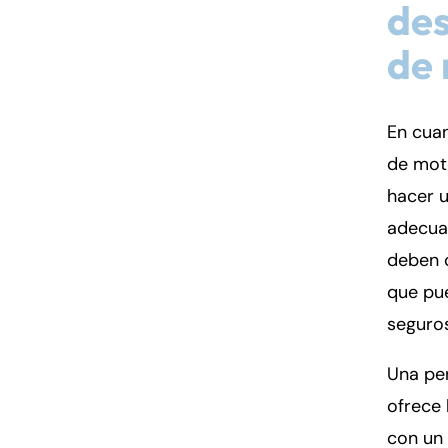
des
de 
En cuan
de moto
hacer u
adecuad
deben 
que pu
seguro
Una pe
ofrece
con un