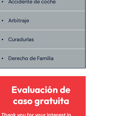
Accidente de coche
Arbitraje
Curadurías
Derecho de Familia
Lesión catastrófica
Evaluación de
Lesión por quemadura
caso gratuita
Thank you for your interest in
Leyes de Connecticut