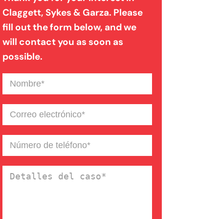
Claggett, Sykes & Garza. Please
fill out the form below, and we
Mordedura de perro
will contact you as soon as
possible.
Negligencia médica
Nombre
(Required)
Noticias de la Firma
Correo
electrónico
(Required)
Un blog de derecho de
Número
de
Connecticut
teléfono
(Required)
Detalles
del
caso
(Required)