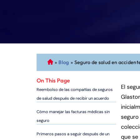
»
Blog
»
Seguro de salud en accident
A
b
o
On This Page
g
El segu
Reembolso de las compañías de seguros
a
Glaston
de salud después de recibir un acuerdo
d
inicial
o
Cómo manejar las facturas médicas sin
seguro 
d
seguro
e
colecci
P
Primeros pasos a seguir después de un
que se