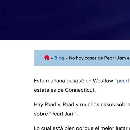
»
Blog
»
No hay casos de Pearl Jam 
A
b
o
Esta mañana busqué en Westlaw “
g
pearl
a
estatales de Connecticut.
d
o
Hay Pearl v. Pearl y muchos casos sobr
d
sobre “Pearl Jam”.
e
P
Lo cual está bien porque el mejor lugar 