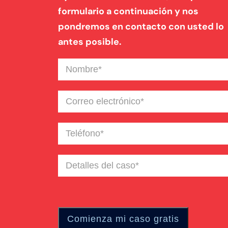
formulario a continuación y nos
pondremos en contacto con usted lo
antes posible.
Nombre
(Required)
Correo
electrónico
(Required)
Teléfono
(Required)
Detalles
del
caso
(Required)