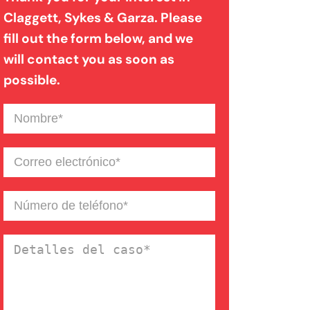
Claggett, Sykes & Garza. Please
fill out the form below, and we
Mordedura de perro
will contact you as soon as
possible.
Negligencia médica
Nombre
(Required)
Noticias de la Firma
Correo
electrónico
(Required)
Un blog de derecho de
Número
de
Connecticut
teléfono
(Required)
Detalles
del
caso
(Required)