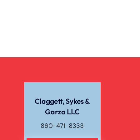
Claggett, Sykes &
Garza LLC
860-471-8333