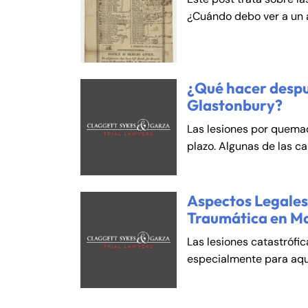
An
An
¿Cuándo debo ver a un
Mo
Mo
Tu
Tu
We
We
¿Qué hacer despu
Th
Th
Glastonbury?
Fr
Fr
Las lesiones por quema
Sa
Sa
plazo. Algunas de las c
Su
Su
Aspectos Legales 
Traumática en M
Las lesiones catastrófi
especialmente para aqu