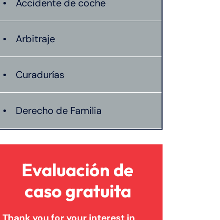
Accidente de coche
Arbitraje
Curadurías
Derecho de Familia
Lesión catastrófica
Evaluación de
Lesión por quemadura
caso gratuita
Thank you for your interest in
Leyes de Connecticut