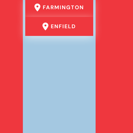
FARMINGTON
ENFIELD