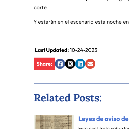
er
corte.
so
n
Y estarán en el escenario esta noche en
al
Inj
ur
y
Last Updated:
10-24-2025
d
e
Share:
C
Facebook
Twitter
LinkedIn
Email
o
n
n
Related Posts:
ec
ti
cu
Fa
En
t
Leyes de aviso de
Este post trata sobre la