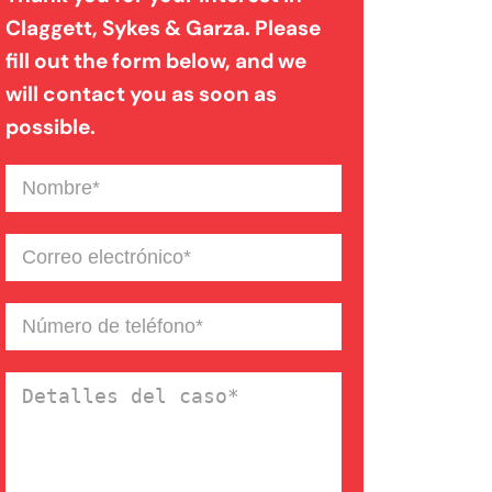
Claggett, Sykes & Garza. Please
fill out the form below, and we
Mordedura de perro
will contact you as soon as
possible.
Negligencia médica
Nombre
(Required)
Noticias de la Firma
Correo
electrónico
(Required)
Un blog de derecho de
Número
de
Connecticut
teléfono
(Required)
Detalles
del
caso
(Required)