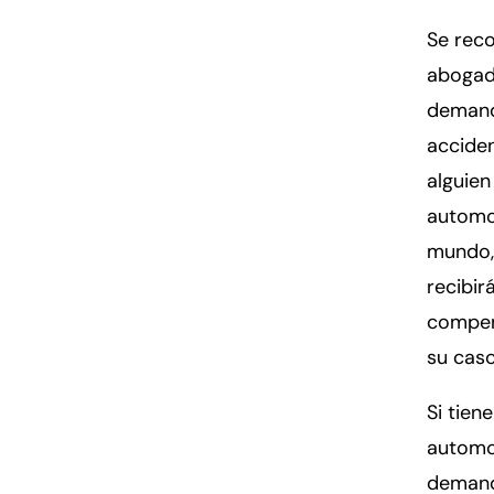
Se reco
abogad
demanda
accide
alguien
automov
mundo, 
recibir
compen
su caso
Si tien
automov
demand