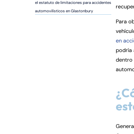
er
el estatuto de limitaciones para accidentes
recupe
so
automovilísticos en Glastonbury
n
Para ob
al
vehícu
Inj
ur
en acci
y
podría
d
dentro 
e
C
automov
o
n
¿Có
n
ec
est
ti
cu
t
General