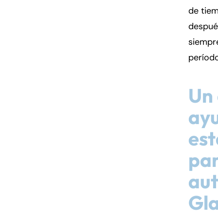
de tiem
despué
siempr
período
Un
ayu
est
par
aut
Gl