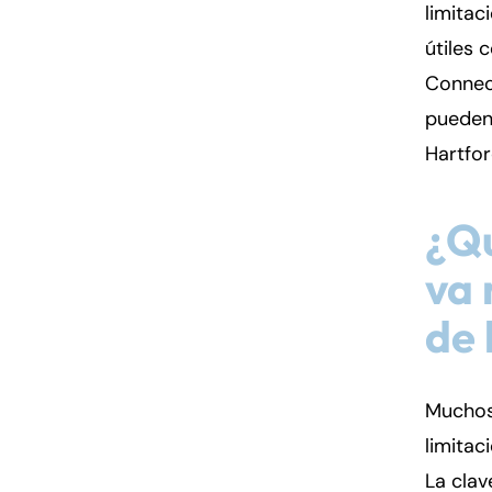
limitac
útiles 
Connec
pueden
Hartfor
¿Qu
va 
de 
Muchos 
limitac
La cla