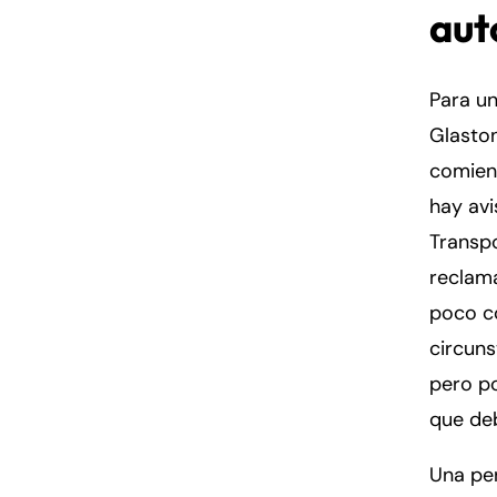
aut
Para un
Glaston
comienz
hay av
Transpo
reclama
poco c
circuns
pero po
que de
Una pe