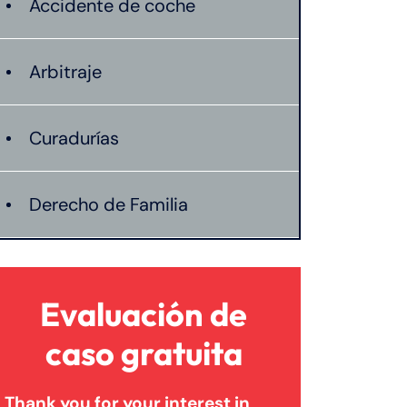
Accidente de coche
Arbitraje
Curadurías
Derecho de Familia
Lesión catastrófica
Evaluación de
Lesión por quemadura
caso gratuita
Thank you for your interest in
Leyes de Connecticut