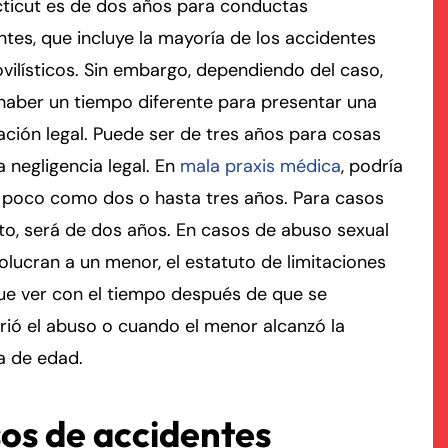
ticut es de dos años para conductas
ntes, que incluye la mayoría de los accidentes
rmington - Hours
field - Hours
ilísticos. Sin embargo, dependiendo del caso,
haber un tiempo diferente para presentar una
swering Service 24/7
swering Service 24/7
Office Hours
Office Hours
ción legal. Puede ser de tres años para cosas
nday
nday
8:30 AM – 5:00 PM
8:30 AM – 5:00 PM
 negligencia legal. En
mala praxis médica
, podría
esday
esday
8:30 AM – 5:00 PM
8:30 AM – 5:00 PM
n poco como dos o hasta tres años. Para casos
dnesday
dnesday
8:30 AM – 5:00 PM
8:30 AM – 5:00 PM
to, será de dos años. En casos de abuso sexual
ursday
ursday
8:30 AM – 5:00 PM
8:30 AM – 5:00 PM
olucran a un menor, el estatuto de limitaciones
iday
iday
8:30 AM – 5:00 PM
8:30 AM – 5:00 PM
ue ver con el tiempo después de que se
turday
turday
Closed
Closed
ió el abuso o cuando el menor alcanzó la
nday
nday
Closed
Closed
a de edad.
os de accidentes