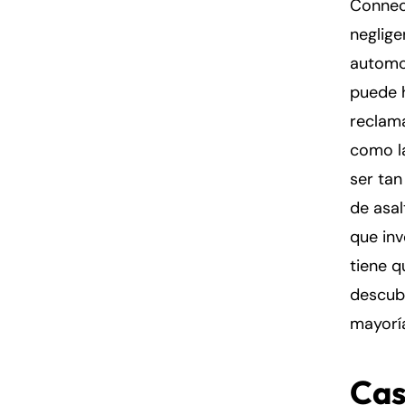
Connec
neglige
Fa
En
automov
puede 
An
An
reclama
Mo
Mo
como la
Tu
Tu
ser ta
We
We
de asal
Th
Th
que inv
Fr
Fr
tiene q
Sa
Sa
descubr
Su
Su
mayorí
Cas