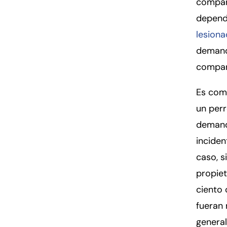
compar
depend
lesion
demanda
compara
Es comú
un perr
demanda
inciden
caso, s
propiet
ciento 
fueran 
general