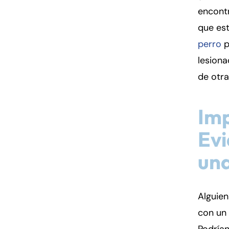
encont
que est
perro
p
lesiona
de otra
Imp
Evi
un
Alguien
con un