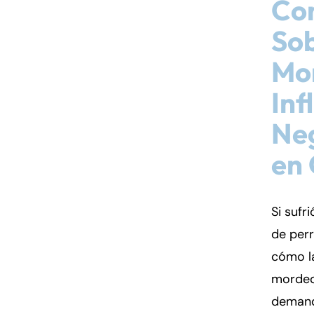
Con
Sob
Mo
Inf
Ne
en 
Si sufr
de per
cómo la
morded
demand