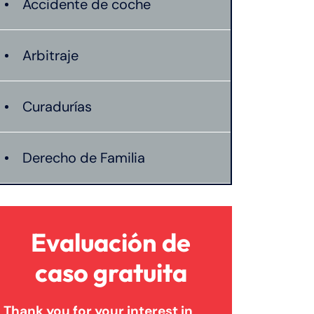
Accidente de coche
Arbitraje
Curadurías
Derecho de Familia
Lesión catastrófica
Evaluación de
Lesión por quemadura
caso gratuita
Thank you for your interest in
Leyes de Connecticut