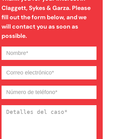
Claggett, Sykes & Garza. Please
fill out the form below, and we
Mordedura de perro
will contact you as soon as
possible.
Negligencia médica
Nombre
(Required)
Noticias de la Firma
Correo
electrónico
(Required)
Un blog de derecho de
Número
de
Connecticut
teléfono
(Required)
Detalles
del
caso
(Required)