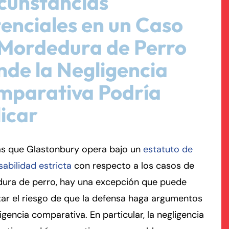
cunstancias
enciales en un Caso
rmington - Hours
field - Hours
Mordedura de Perro
swering Service 24/7
swering Service 24/7
Office Hours
Office Hours
de la Negligencia
nday
nday
8:30 AM – 5:00 PM
8:30 AM – 5:00 PM
mparativa Podría
esday
esday
8:30 AM – 5:00 PM
8:30 AM – 5:00 PM
dnesday
dnesday
8:30 AM – 5:00 PM
8:30 AM – 5:00 PM
icar
ursday
ursday
8:30 AM – 5:00 PM
8:30 AM – 5:00 PM
iday
iday
8:30 AM – 5:00 PM
8:30 AM – 5:00 PM
as que Glastonbury opera bajo un
estatuto de
turday
turday
Closed
Closed
abilidad estricta
con respecto a los casos de
nday
nday
Closed
Closed
ura de perro, hay una excepción que puede
ar el riesgo de que la defensa haga argumentos
igencia comparativa. En particular, la negligencia