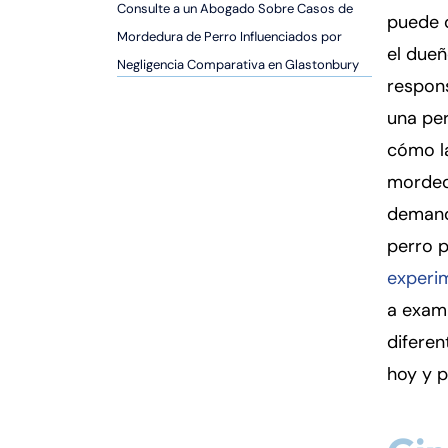
er
Consulte a un Abogado Sobre Casos de
puede 
so
Mordedura de Perro Influenciados por
el dueñ
n
Negligencia Comparativa en Glastonbury
al
respon
Inj
una per
ur
cómo la
y
d
morded
e
demanda
C
perro 
o
experi
n
n
a exami
ec
diferen
ti
hoy y p
cu
t