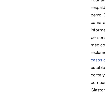
Podrían
respald
perro. 
cámaras
informe
persona
médico
reclamo
casos 
estable
corte y
compar
Glaston