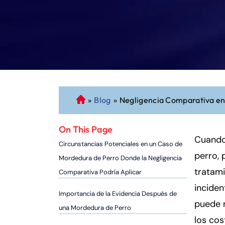
»
Blog
»
Negligencia Comparativa en
A
b
o
On This Page
g
Cuando
Circunstancias Potenciales en un Caso de
a
perro, 
Mordedura de Perro Donde la Negligencia
d
tratam
Comparativa Podría Aplicar
o
inciden
d
Importancia de la Evidencia Después de
e
puede n
una Mordedura de Perro
P
los cos