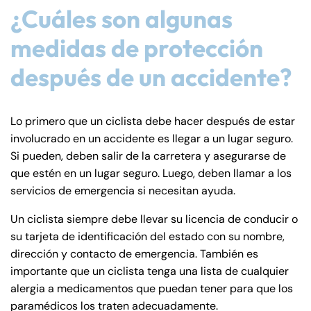
¿Cuáles son algunas
medidas de protección
después de un accidente?
Lo primero que un ciclista debe hacer después de estar
Farmington - Hours
Enfield - Hours
involucrado en un accidente es llegar a un lugar seguro.
Si pueden, deben salir de la carretera y asegurarse de
Answering Service
Answering Service
que estén en un lugar seguro. Luego, deben llamar a los
Office Hours
Office Hours
24/7
24/7
servicios de emergencia si necesitan ayuda.
8:30 AM – 5:00
8:30 AM – 5:00
Un ciclista siempre debe llevar su licencia de conducir o
Monday
Monday
PM
PM
su tarjeta de identificación del estado con su nombre,
8:30 AM – 5:00
8:30 AM – 5:00
dirección y contacto de emergencia. También es
Tuesday
Tuesday
PM
PM
importante que un ciclista tenga una lista de cualquier
alergia a medicamentos que puedan tener para que los
8:30 AM – 5:00
8:30 AM – 5:00
Wednesday
Wednesday
paramédicos los traten adecuadamente.