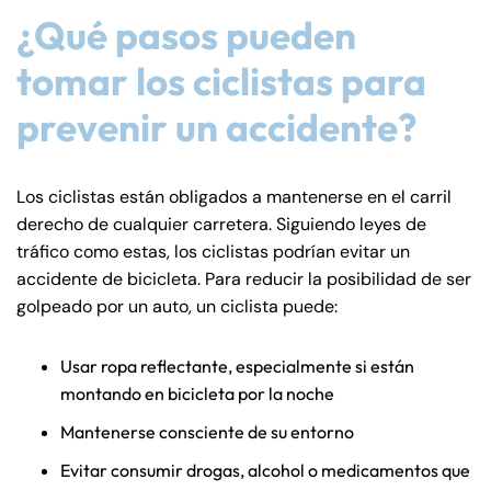
de
¿Qué pasos pueden
C
tomar los ciclistas para
on
ne
prevenir un accidente?
cti
cu
t
Los ciclistas están obligados a mantenerse en el carril
derecho de cualquier carretera. Siguiendo leyes de
tráfico como estas, los ciclistas podrían evitar un
accidente de bicicleta. Para reducir la posibilidad de ser
golpeado por un auto, un ciclista puede:
Usar ropa reflectante, especialmente si están
montando en bicicleta por la noche
Mantenerse consciente de su entorno
Evitar consumir drogas, alcohol o medicamentos que