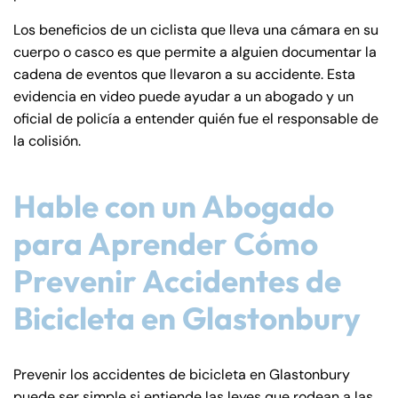
PM
PM
Los beneficios de un ciclista que lleva una cámara en su
8:30 AM – 5:00
8:30 AM – 5:00
Thursday
Thursday
cuerpo o casco es que permite a alguien documentar la
PM
PM
cadena de eventos que llevaron a su accidente. Esta
8:30 AM – 5:00
8:30 AM – 5:00
Friday
Friday
evidencia en video puede ayudar a un abogado y un
PM
PM
oficial de policía a entender quién fue el responsable de
Saturday
Saturday
Closed
Closed
la colisión.
Sunday
Sunday
Closed
Closed
Hable con un Abogado
para Aprender Cómo
Prevenir Accidentes de
Bicicleta en Glastonbury
Prevenir los accidentes de bicicleta en Glastonbury
puede ser simple si entiende las leyes que rodean a las