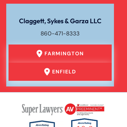
Claggett, Sykes & Garza LLC
860-471-8333
FARMINGTON
ENFIELD