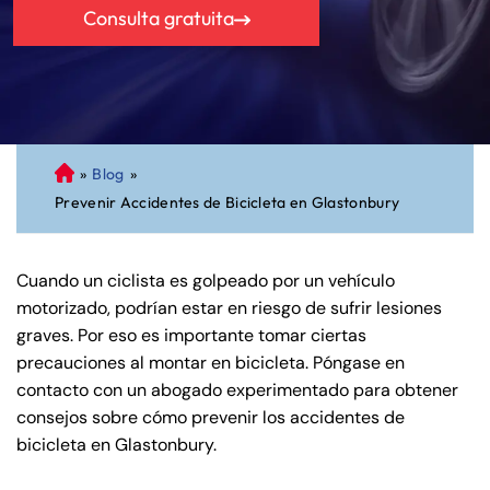
Consulta gratuita
»
Blog
»
A
Prevenir Accidentes de Bicicleta en Glastonbury
bo
ga
do
Cuando un ciclista es golpeado por un vehículo
de
motorizado, podrían estar en riesgo de sufrir lesiones
Pe
graves. Por eso es importante tomar ciertas
rs
precauciones al montar en bicicleta. Póngase en
on
contacto con un abogado experimentado para obtener
al
consejos sobre cómo prevenir los accidentes de
Inj
bicicleta en Glastonbury.
ur
y