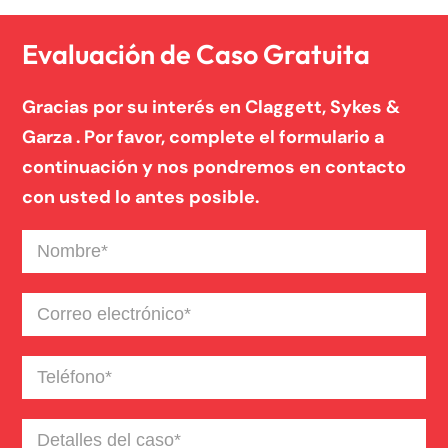
Un blog de derecho de Connecticut
Evaluación de Caso Gratuita
Gracias por su interés en Claggett, Sykes &
Garza . Por favor, complete el formulario a
continuación y nos pondremos en contacto
con usted lo antes posible.
Nombre
(Required)
Correo
electrónico
(Required)
Teléfono
(Required)
Detalles